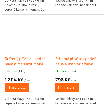
Velikost hlavy 18 x 12 x 6 mm.
Velikost hlavy 27 x 27 x 4 mm.
Přívěsek je oboustranný.
Lepené kameny - nenamáčet.
Lepené kameny - nenamáčet.
Stříbrný přívěsek perleť
Stříbrný přívěsek perleť
paua a markazit motýl
paua a markazit želva
Skladem
(1 ks)
Skladem
(1 ks)
1 204 Kč
798 Kč
/ ks
/ ks
Do košíku
Do košíku
Velikost hlavy 37 x 30 x 3 mm.
Velikost hlavy 32 x 18 x 5 mm.
Lepené kameny - nenamáčet.
Lepené kameny - nenamáčet.