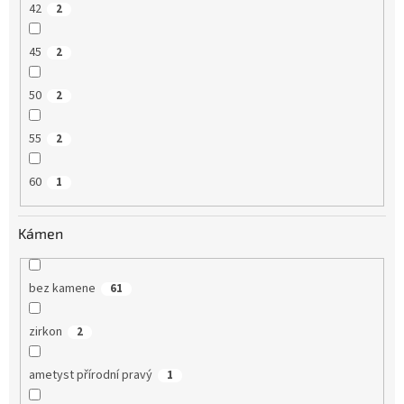
42
2
45
2
50
2
55
2
60
1
Kámen
bez kamene
61
zirkon
2
ametyst přírodní pravý
1