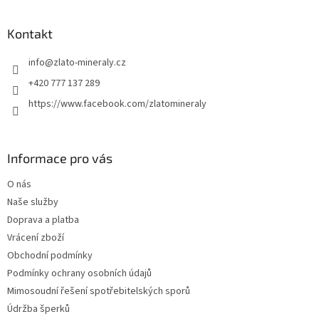
á
n
í
p
í
p
a
Kontakt
r
t
v
info
@
zlato-mineraly.cz
í
k
y
+420 777 137 289
v
https://www.facebook.com/zlatomineraly
ý
p
i
s
Informace pro vás
u
O nás
Naše služby
Doprava a platba
Vrácení zboží
Obchodní podmínky
Podmínky ochrany osobních údajů
Mimosoudní řešení spotřebitelských sporů
Údržba šperků