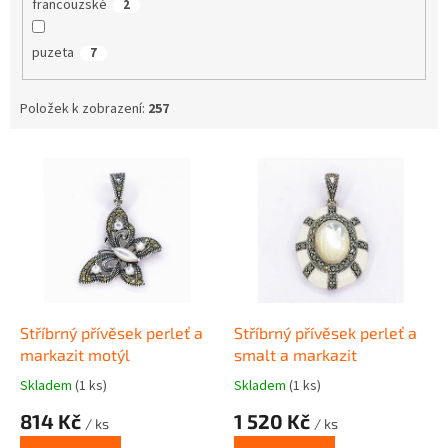
francouzské
2
puzeta
7
Položek k zobrazení:
257
V
ý
p
i
s
p
r
o
d
Stříbrný přívěsek perleť a
Stříbrný přívěsek perleť a
u
markazit motýl
smalt a markazit
k
Skladem
(1 ks)
Skladem
(1 ks)
t
814 Kč
1 520 Kč
ů
/ ks
/ ks