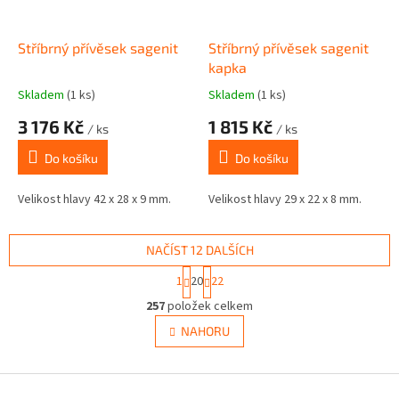
Stříbrný přívěsek sagenit
Stříbrný přívěsek sagenit
kapka
Skladem
(1 ks)
Skladem
(1 ks)
3 176 Kč
1 815 Kč
/ ks
/ ks
Do košíku
Do košíku
Velikost hlavy 42 x 28 x 9 mm.
Velikost hlavy 29 x 22 x 8 mm.
NAČÍST 12 DALŠÍCH
S
1
20
22
t
O
r
257
položek celkem
v
á
l
NAHORU
n
á
k
d
o
v
Z
a
á
c