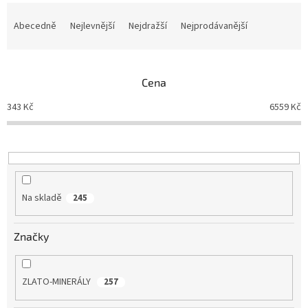
Ř
a
Abecedně
Nejlevnější
Nejdražší
Nejprodávanější
z
e
n
Cena
í
p
343
Kč
6559
Kč
r
o
d
u
k
t
Na skladě
245
ů
Značky
ZLATO-MINERÁLY
257