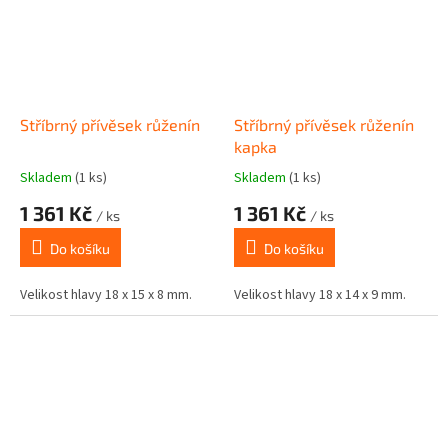
Stříbrný přívěsek růženín
Stříbrný přívěsek růženín
kapka
Skladem
(1 ks)
Skladem
(1 ks)
1 361 Kč
1 361 Kč
/ ks
/ ks
Do košíku
Do košíku
Velikost hlavy 18 x 15 x 8 mm.
Velikost hlavy 18 x 14 x 9 mm.