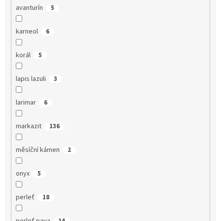
avanturín
5
karneol
6
korál
5
lapis lazuli
3
larimar
6
markazit
136
měsíční kámen
2
onyx
5
perleť
18
perleť paua
14