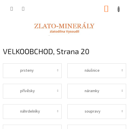
Přejít
NÁKUP
na
obsah
KOŠÍK
VELKOOBCHOD
, Strana 20
prsteny
náušnice
přívěsky
náramky
náhrdelníky
soupravy