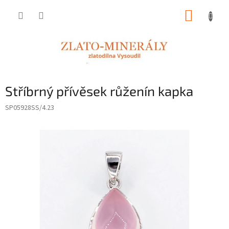
Přejít
NÁKUP
na
obsah
KOŠÍK
Stříbrný přívěsek růženín kapka
SP05928SS/4.23