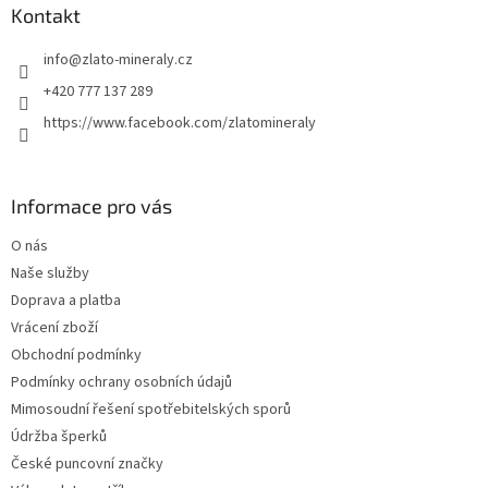
a
Kontakt
t
info
@
zlato-mineraly.cz
í
+420 777 137 289
https://www.facebook.com/zlatomineraly
Informace pro vás
O nás
Naše služby
Doprava a platba
Vrácení zboží
Obchodní podmínky
Podmínky ochrany osobních údajů
Mimosoudní řešení spotřebitelských sporů
Údržba šperků
České puncovní značky