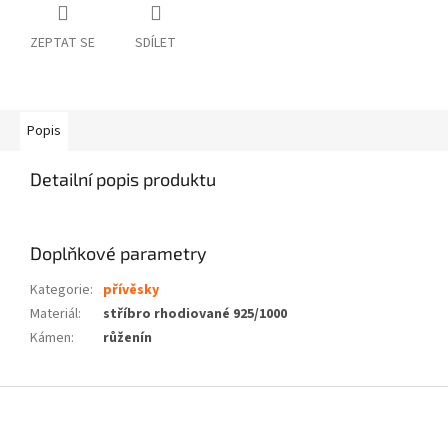
ZEPTAT SE
SDÍLET
Popis
Detailní popis produktu
Doplňkové parametry
Kategorie
:
přívěsky
Materiál
:
stříbro rhodiované 925/1000
Kámen
:
růženín
Z
á
p