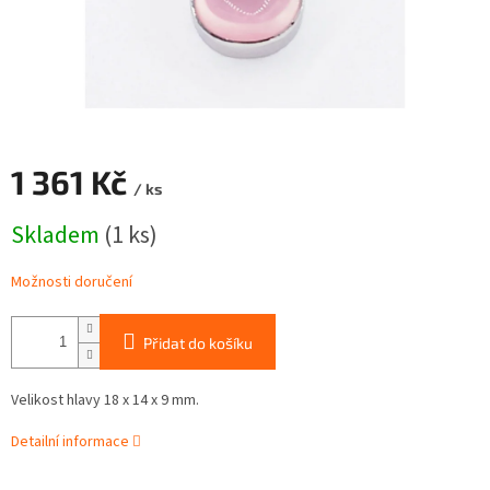
1 361 Kč
/ ks
Měrná
Skladem
(1 ks)
cena:
Možnosti doručení
Přidat do košíku
Velikost hlavy 18 x 14 x 9 mm.
Detailní informace