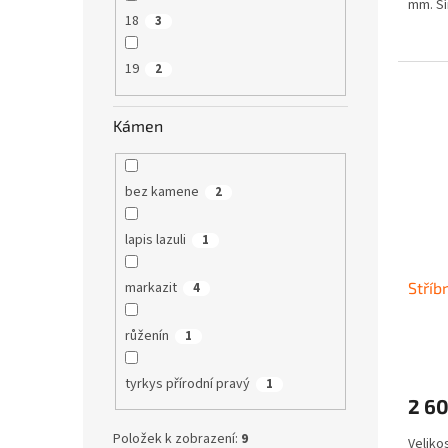
mm. Ší
18
3
19
2
Kámen
bez kamene
2
lapis lazuli
1
markazit
Stříb
4
růženín
1
tyrkys přírodní pravý
1
2 6
Položek k zobrazení:
9
Veliko