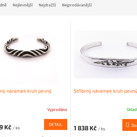
dně
Nejlevnější
Nejdražší
Nejprodávanější
rný náramek kruh pevný
Stříbrný náramek kruh pevn
Vyprodáno
Skla
DETAIL
Do
59 Kč
1 838 Kč
/ ks
/ ks