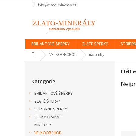
Přejít
info@zlato-mineraly.cz
na
obsah
BRILIANTOVÉ ŠPERKY
ZLATÉ ŠPERKY
STŘÍBRN
Domů
VELKOOBCHOD
náramky
P
nár
o
Přeskočit
s
Kategorie
kategorie
Nejpr
t
r
BRILIANTOVÉ ŠPERKY
a
ZLATÉ ŠPERKY
n
STŘÍBRNÉ ŠPERKY
n
í
ČESKÝ GRANÁT
p
MINERÁLY
a
VELKOOBCHOD
Ř