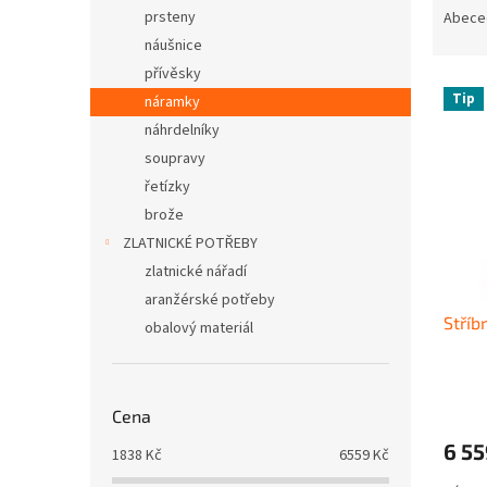
n
a
prsteny
Abece
e
z
náušnice
l
e
přívěsky
V
n
Tip
náramky
ý
í
náhrdelníky
p
p
i
r
soupravy
s
o
řetízky
p
d
brože
r
u
ZLATNICKÉ POTŘEBY
o
k
zlatnické nářadí
d
t
aranžérské potřeby
u
ů
Stříb
k
obalový materiál
t
ů
Cena
6 5
1838
Kč
6559
Kč