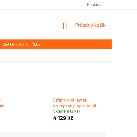
OBCHODNÍ PODMÍNKY
PODMÍNKY OCHRANY OSOBNÍCH ÚDAJŮ
Přihlášení
NÁKUPNÍ
Prázdný košík
KOŠÍK
ZLATNICKÉ POTŘEBY
k
Stříbrný náramek
nín
kruh pevný lapis lazuli
Skladem
(1 ks)
4 129 Kč