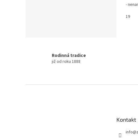
- nena
19
Rodinná tradice
již od roku 1888
Z
á
p
a
t
Kontakt
í
info
@