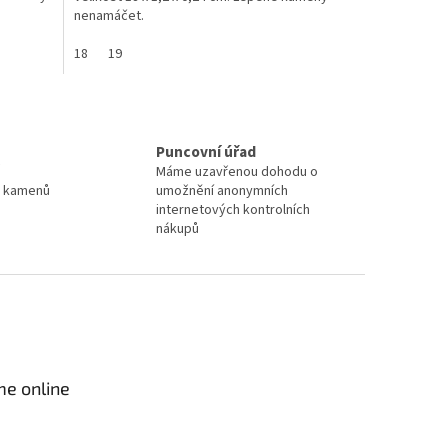
nenamáčet.
18
19
Puncovní úřad
Máme uzavřenou dohodu o
a kamenů
umožnění anonymních
internetových kontrolních
nákupů
me online