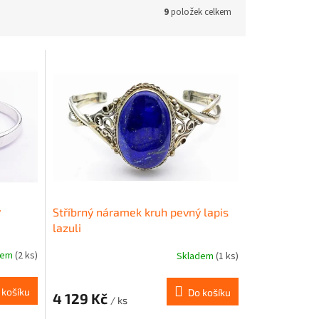
9
položek celkem
ý
Stříbrný náramek kruh pevný lapis
lazuli
dem
(2 ks)
Skladem
(1 ks)
 košíku
Do košíku
4 129 Kč
/ ks