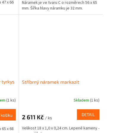
 47 x 66
Náramek je ve tvaru C o rozměrech 56 x 65
mm. Šířka hlavy náramku je 32 mm.
 tyrkys
Stříbrný náramek markazit
dem
(1 ks)
Skladem
(1 ks)
DETAIL
 košíku
2 611 Kč
/ ks
Velikost 18 x 1,0 x 0,24 cm. Lepené kameny -
 65 x 68