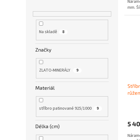
Nárame
mm. Ší
Na skladě
8
Značky
ZLATO-MINERÁLY
9
Stříb
Materiál
růžen
stříbro patinované 925/1000
9
5 4
Délka (cm)
Nárame