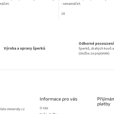
máčet.
- nenamáčet.
18
O
v
l
á
Odborné posouzení
d
Výroba a opravy šperků
šperků, drahých kovů 
a
(služba za poplatek)
c
í
p
r
v
k
y
v
ý
p
Informace pro vás
Přijímá
i
platby
s
O nás
zlato-mineraly.cz
u