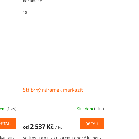
nenamáčet.
18
Stříbrný náramek markazit
dem
(1 ks)
Skladem
(1 ks)
DETAIL
DETAIL
2 537 Kč
od
/ ks
é kameny
Velikost 18 x 1,2 x 0,24 cm. Lepené kameny -