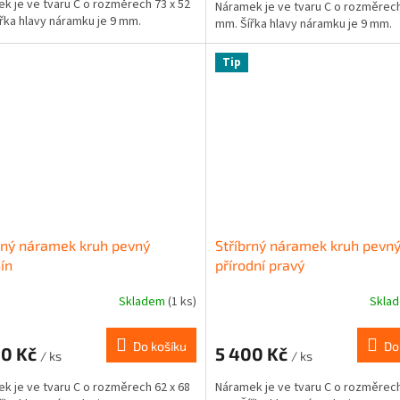
k je ve tvaru C o rozměrech 73 x 52
Náramek je ve tvaru C o rozměrech
řka hlavy náramku je 9 mm.
mm. Šířka hlavy náramku je 9 mm.
Tip
rný náramek kruh pevný
Stříbrný náramek kruh pevný
ín
přírodní pravý
Skladem
(1 ks)
Skla
Do košíku
Do
00 Kč
5 400 Kč
/ ks
/ ks
k je ve tvaru C o rozměrech 62 x 68
Náramek je ve tvaru C o rozměrech