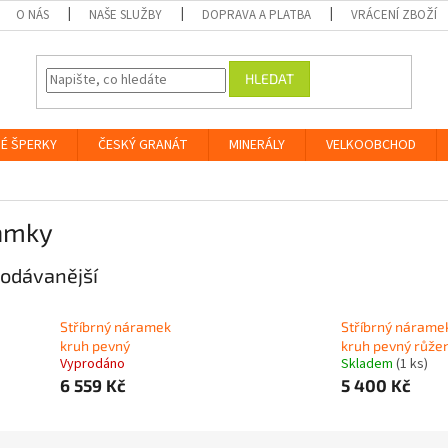
O NÁS
NAŠE SLUŽBY
DOPRAVA A PLATBA
VRÁCENÍ ZBOŽÍ
HLEDAT
É ŠPERKY
ČESKÝ GRANÁT
MINERÁLY
VELKOOBCHOD
amky
odávanější
Stříbrný náramek
Stříbrný nárame
kruh pevný
kruh pevný růže
Vyprodáno
Skladem
(1 ks)
6 559 Kč
5 400 Kč