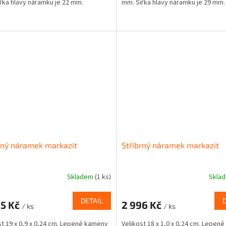
řka hlavy náramku je 22 mm.
mm. Šířka hlavy náramku je 29 mm.
rný náramek markazit
Stříbrný náramek markazit
Skladem
(1 ks)
Skla
DETAIL
05 Kč
2 996 Kč
/ ks
/ ks
st 19 x 0,9 x 0,24 cm. Lepené kameny
Velikost 18 x 1,0 x 0,24 cm. Lepen