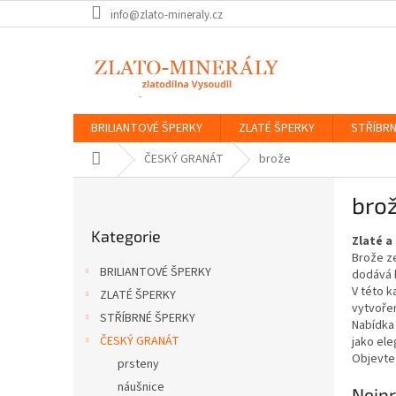
Přejít
info@zlato-mineraly.cz
na
obsah
BRILIANTOVÉ ŠPERKY
ZLATÉ ŠPERKY
STŘÍBRN
Domů
ČESKÝ GRANÁT
brože
P
bro
o
Přeskočit
s
Kategorie
kategorie
Zlaté a
t
Brože ze
r
BRILIANTOVÉ ŠPERKY
dodává 
a
V této k
ZLATÉ ŠPERKY
n
vytvořen
STŘÍBRNÉ ŠPERKY
n
Nabídka 
í
ČESKÝ GRANÁT
jako ele
Objevte 
p
prsteny
a
náušnice
Nejpr