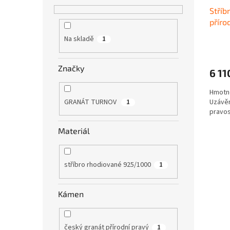
u
ů
Stříb
k
příro
t
ů
Na skladě
1
Značky
6 11
Hmotno
Uzávěr
GRANÁT TURNOV
1
pravos
Materiál
stříbro rhodiované 925/1000
1
Kámen
český granát přírodní pravý
1