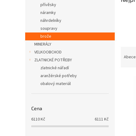
n
přívěsky
e
náramky
l
náhrdelníky
soupravy
brože
MINERÁLY
Ř
VELKOOBCHOD
a
Abece
ZLATNICKÉ POTŘEBY
z
zlatnické nářadí
e
V
aranžérské potřeby
n
ý
í
obalový materiál
p
p
i
r
s
o
Cena
p
d
r
u
6110
Kč
6111
Kč
o
k
d
t