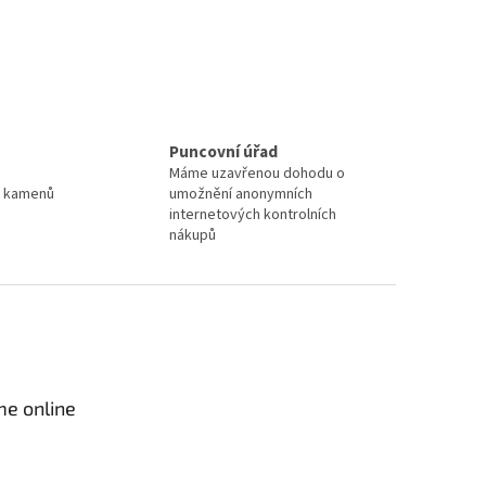
Puncovní úřad
Máme uzavřenou dohodu o
a kamenů
umožnění anonymních
internetových kontrolních
nákupů
me online