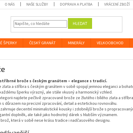
O NÁS
NAŠE SLUŽBY
DOPRAVA A PLATBA
VRÁCENÍ ZBOŽÍ
HLEDAT
É ŠPERKY
ČESKÝ GRANÁT
MINERÁLY
VELKOOBCHOD
že
 stříbrné brože s českým granátem – elegance s tradicí.
 zlata a stříbra s českým granátem v sobě spojují jemnou eleganci a bohat
každému šperku výrazný, ale stále vkusný a harmonický vzhled.
ategorii najdete pečlivě zpracované brože ze žlutého i bílého zlata a stř
 s důrazem na precizní zpracování, detail a estetickou rovnováhu.
zahrnuje decentní minimalistické kousky i zdobnější brože s propracovan
gantní doplněk, ale také jako hodnotný dárek s hlubším významem.
brož, která v sobě nese krásu tradice i nadčasového designu.
odávanější