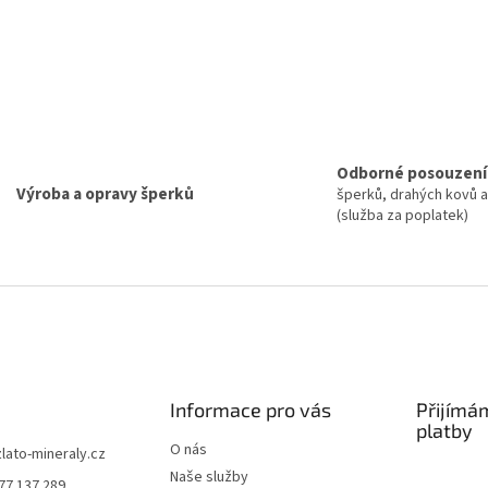
v
k
y
v
ý
p
i
s
u
Odborné posouzení
Výroba a opravy šperků
šperků, drahých kovů 
(služba za poplatek)
Informace pro vás
Přijímá
platby
O nás
zlato-mineraly.cz
Naše služby
77 137 289