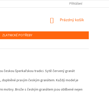
OBCHODNÍ PODMÍNKY
PODMÍNKY OCHRANY OSOBNÍCH ÚDAJŮ
Přihlášení
NÁKUPNÍ
Prázdný košík
KOŠÍK
ZLATNICKÉ POTŘEBY
ou českou šperkařskou tradici. Sytě červený granát
íbra, doplněné pravým českým granátem. Každý model je
ými motivy. Brože s českým granátem jsou oblíbené nejen