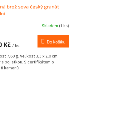
rná brož sova český granát
dní
Skladem
(1 ks)
Do košíku
0 Kč
/ ks
st 7,60 g. Velikost 3,5 x 2,0 cm.
 s pojistkou. S certifikátem o
ti kamenů.
O
v
l
á
d
a
c
í
p
r