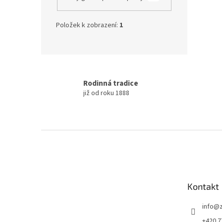
Položek k zobrazení:
1
Rodinná tradice
již od roku 1888
Z
á
p
a
t
Kontakt
í
info
@
+420 7