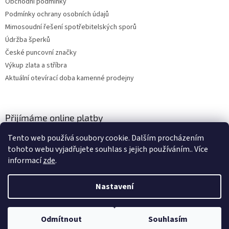
Obchodní podmínky
Podmínky ochrany osobních údajů
Mimosoudní řešení spotřebitelských sporů
Údržba šperků
České puncovní značky
Výkup zlata a stříbra
Aktuální otevírací doba kamenné prodejny
Přijímáme online platby
Tento web používá soubory cookie. Dalším procházením
tohoto webu vyjadřujete souhlas s jejich používáním.. Více
informací
zde
.
Nastavení
Vytvořil Shoptet
Odmítnout
Souhlasím
Copyright 2026
ZLATO-MINERÁLY
. Všechna práva vyhrazena.