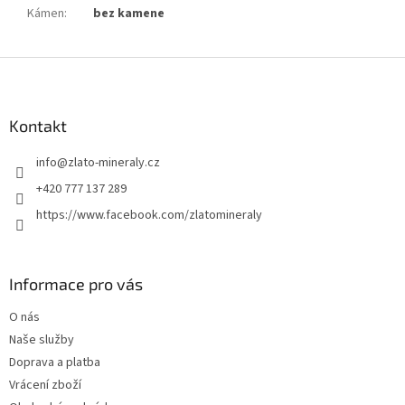
Kámen
:
bez kamene
Z
á
p
a
Kontakt
t
info
@
zlato-mineraly.cz
í
+420 777 137 289
https://www.facebook.com/zlatomineraly
Informace pro vás
O nás
Naše služby
Doprava a platba
Vrácení zboží