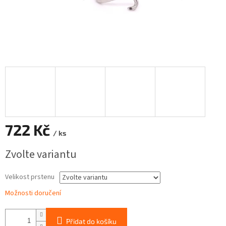
722 Kč
/ ks
Měrná
Zvolte variantu
cena:
Velikost prstenu
Možnosti doručení
Přidat do košíku