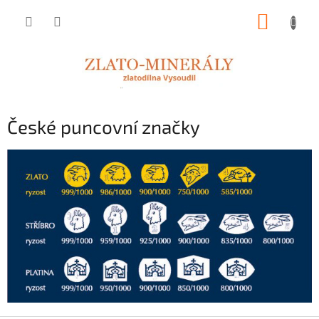
Přejít
NÁKUP
na
obsah
KOŠÍK
České puncovní značky