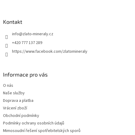
Z
á
p
a
Kontakt
t
info
@
zlato-mineraly.cz
í
+420 777 137 289
https://www.facebook.com/zlatomineraly
Informace pro vás
O nás
Naše služby
Doprava a platba
Vrácení zboží
Obchodní podmínky
Podmínky ochrany osobních údajů
Mimosoudní řešení spotřebitelských sporů