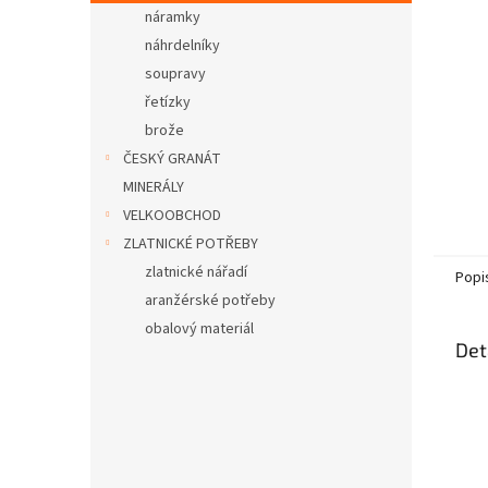
n
náramky
e
náhrdelníky
l
soupravy
řetízky
brože
ČESKÝ GRANÁT
MINERÁLY
VELKOOBCHOD
ZLATNICKÉ POTŘEBY
zlatnické nářadí
Popi
aranžérské potřeby
obalový materiál
Det