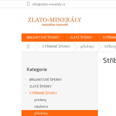
Přejít
info@zlato-mineraly.cz
na
obsah
BRILIANTOVÉ ŠPERKY
ZLATÉ ŠPERKY
STŘÍBRN
Domů
STŘÍBRNÉ ŠPERKY
přívěsky
Stříbrn
P
Stří
o
Přeskočit
s
Kategorie
kategorie
t
r
BRILIANTOVÉ ŠPERKY
a
ZLATÉ ŠPERKY
n
STŘÍBRNÉ ŠPERKY
n
í
prsteny
p
náušnice
a
přívěsky