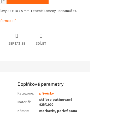
hlavy 32 x 18 x 5 mm. Lepené kameny - nenamáčet.
informace
ZEPTAT SE
SDÍLET
Doplňkové parametry
Kategorie
:
přívěsky
stříbro patinované
Materiál
:
925/1000
Kámen
:
markazit, perleť paua