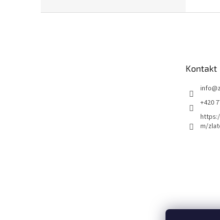
Z
á
p
a
t
Kontakt
í
info
@
+420 7
https:
m/zlat