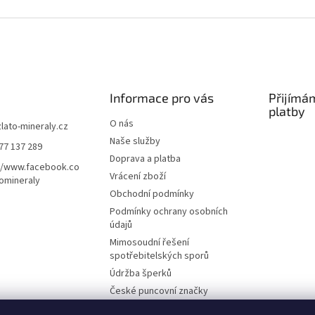
Informace pro vás
Přijímá
platby
O nás
zlato-mineraly.cz
Naše služby
77 137 289
Doprava a platba
//www.facebook.co
Vrácení zboží
omineraly
Obchodní podmínky
Podmínky ochrany osobních
údajů
Mimosoudní řešení
spotřebitelských sporů
Údržba šperků
České puncovní značky
Výkup zlata a stříbra