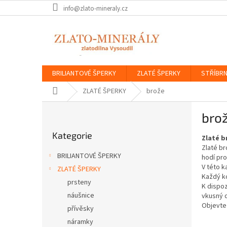
Přejít
info@zlato-mineraly.cz
na
obsah
BRILIANTOVÉ ŠPERKY
ZLATÉ ŠPERKY
STŘÍBRN
Domů
ZLATÉ ŠPERKY
brože
P
bro
o
Přeskočit
s
Kategorie
kategorie
Zlaté b
t
Zlaté br
r
BRILIANTOVÉ ŠPERKY
hodí pro
a
V této k
ZLATÉ ŠPERKY
n
Každý ko
prsteny
n
K dispoz
í
náušnice
vkusný d
Objevte 
p
přívěsky
a
náramky