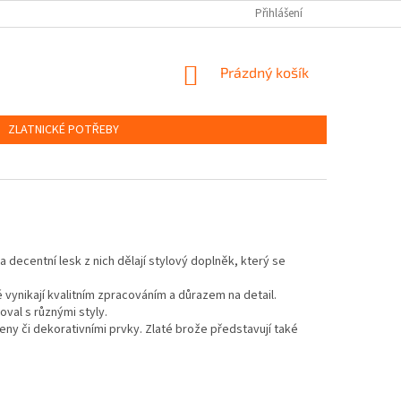
OBCHODNÍ PODMÍNKY
PODMÍNKY OCHRANY OSOBNÍCH ÚDAJŮ
Přihlášení
NÁKUPNÍ
Prázdný košík
KOŠÍK
ZLATNICKÉ POTŘEBY
 decentní lesk z nich dělají stylový doplněk, který se
é vynikají kvalitním zpracováním a důrazem na detail.
val s různými styly.
ny či dekorativními prvky. Zlaté brože představují také