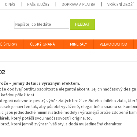
O NÁS
NAŠE SLUŽBY
DOPRAVA A PLATBA
VRÁCENÍ ZBOŽÍ
HLEDAT
É ŠPERKY
ČESKÝ GRANÁT
MINERÁLY
VELKOOBCHOD
že
rože – jemný detail s výrazným efektem.
ože dodávají outfitu osobitost a elegantní akcent. Jejich nadčasový design a
 každou příležitost.
ategorii naleznete pestrý výběr zlatých broží ze žlutého i bílého zlata, kter
usek je navržen tak, aby působil vyváženě, elegantně a snadno se kombino
ici jsou jednoduché minimalistické modely i výraznější brože zdobené kame
árek, který potěší svou nadčasovostí i originalitou.
brož, která jemně zvýrazní váš styl a dodá mu jedinečný charakter.