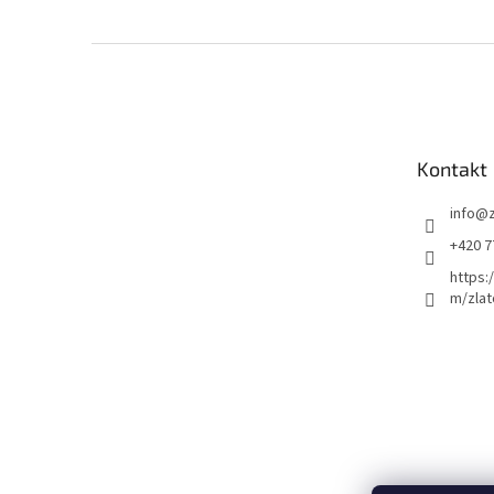
Z
á
p
a
t
Kontakt
í
info
@
+420 7
https:
m/zlat