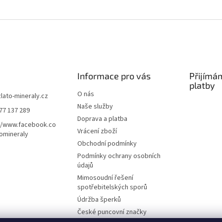
Informace pro vás
Přijímá
platby
O nás
zlato-mineraly.cz
Naše služby
77 137 289
Doprava a platba
//www.facebook.co
Vrácení zboží
omineraly
Obchodní podmínky
Podmínky ochrany osobních
údajů
Mimosoudní řešení
spotřebitelských sporů
Údržba šperků
České puncovní značky