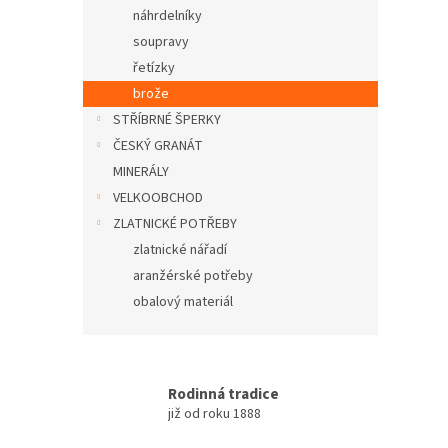
n
náhrdelníky
e
soupravy
l
řetízky
brože
STŘÍBRNÉ ŠPERKY
ČESKÝ GRANÁT
MINERÁLY
VELKOOBCHOD
ZLATNICKÉ POTŘEBY
zlatnické nářadí
aranžérské potřeby
obalový materiál
Rodinná tradice
již od roku 1888