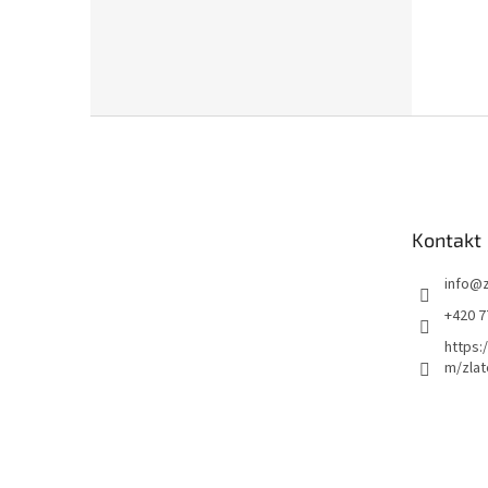
Z
á
p
a
t
Kontakt
í
info
@
+420 7
https:
m/zlat