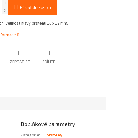
Přidat do košíku
on. Velikost hlavy prstenu 16 x 17 mm.
informace
ZEPTAT SE
SDÍLET
Doplňkové parametry
Kategorie
:
prsteny