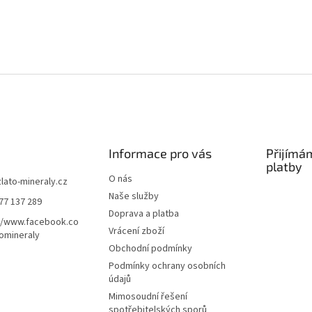
Informace pro vás
Přijímá
platby
O nás
zlato-mineraly.cz
Naše služby
77 137 289
Doprava a platba
//www.facebook.co
Vrácení zboží
omineraly
Obchodní podmínky
Podmínky ochrany osobních
údajů
Mimosoudní řešení
spotřebitelských sporů