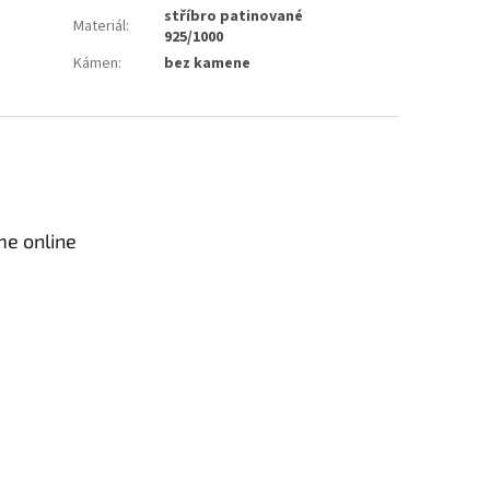
stříbro patinované
Materiál
:
925/1000
Kámen
:
bez kamene
me online