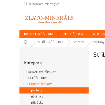
Přejít
info@zlato-mineraly.cz
na
obsah
BRILIANTOVÉ ŠPERKY
ZLATÉ ŠPERKY
STŘÍBRN
Domů
STŘÍBRNÉ ŠPERKY
prsteny
Stříbrný
P
Stří
o
Přeskočit
s
Kategorie
kategorie
t
r
BRILIANTOVÉ ŠPERKY
a
ZLATÉ ŠPERKY
n
STŘÍBRNÉ ŠPERKY
n
í
prsteny
p
náušnice
a
přívěsky