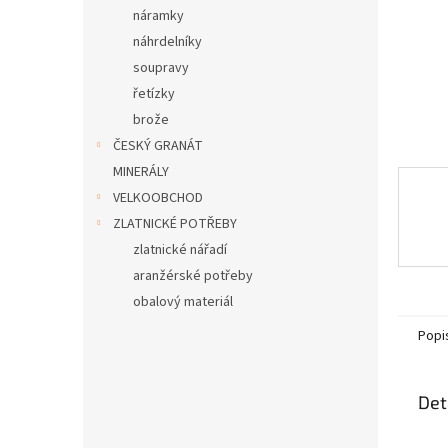
n
náramky
e
náhrdelníky
l
soupravy
řetízky
brože
ČESKÝ GRANÁT
MINERÁLY
VELKOOBCHOD
ZLATNICKÉ POTŘEBY
zlatnické nářadí
aranžérské potřeby
obalový materiál
Popi
Det