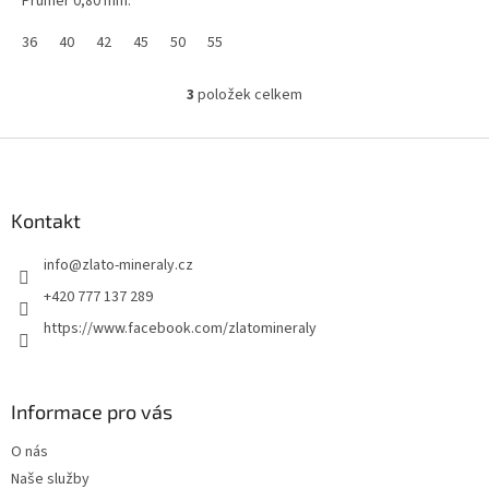
Průměr 0,80 mm.
36
40
42
45
50
55
60
3
položek celkem
O
v
l
Z
á
á
d
p
a
a
Kontakt
c
t
í
info
@
zlato-mineraly.cz
í
p
r
+420 777 137 289
v
https://www.facebook.com/zlatomineraly
k
y
v
ý
Informace pro vás
p
i
O nás
s
u
Naše služby