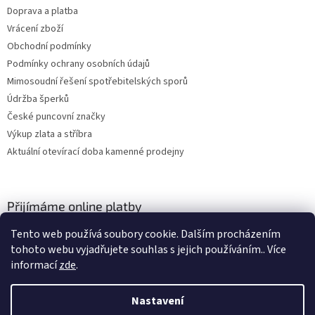
Doprava a platba
Vrácení zboží
Obchodní podmínky
Podmínky ochrany osobních údajů
Mimosoudní řešení spotřebitelských sporů
Údržba šperků
České puncovní značky
Výkup zlata a stříbra
Aktuální otevírací doba kamenné prodejny
Přijímáme online platby
Tento web používá soubory cookie. Dalším procházením
tohoto webu vyjadřujete souhlas s jejich používáním.. Více
informací
zde
.
Nastavení
Vytvořil Shoptet