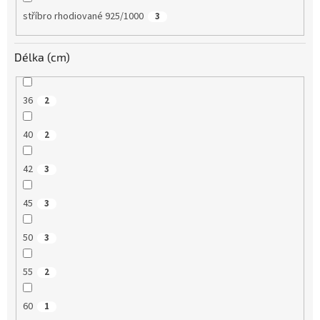
stříbro rhodiované 925/1000
3
Délka (cm)
36
2
40
2
42
3
45
3
50
3
55
2
60
1