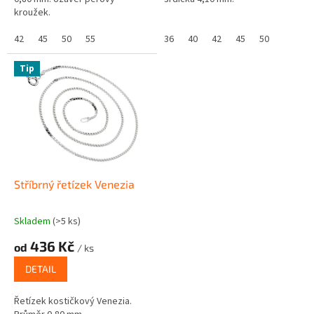
kroužek.
42
45
50
55
36
40
42
45
50
Tip
Stříbrný řetízek Venezia
Skladem
(>5 ks)
436 Kč
od
/ ks
DETAIL
Řetízek kostičkový Venezia.