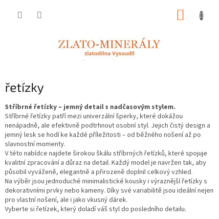
Přejít
NÁKUP
na
obsah
KOŠÍK
řetízky
Stříbrné řetízky – jemný detail s nadčasovým stylem.
Stříbrné řetízky patří mezi univerzální šperky, které dokážou
nenápadně, ale efektivně podtrhnout osobní styl. Jejich čistý design a
jemný lesk se hodí ke každé příležitosti – od běžného nošení až po
slavnostní momenty.
V této nabídce najdete širokou škálu stříbrných řetízků, které spojuje
kvalitní zpracování a důraz na detail. Každý model je navržen tak, aby
působil vyváženě, elegantně a přirozeně doplnil celkový vzhled.
Na výběr jsou jednoduché minimalistické kousky i výraznější řetízky s
dekorativními prvky nebo kameny. Díky své variabilitě jsou ideální nejen
pro vlastní nošení, ale i jako vkusný dárek.
Vyberte si řetízek, který doladí váš styl do posledního detailu.