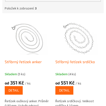
Položek k zobrazení:
3
V
ý
p
i
s
p
r
o
d
Stříbrný řetízek anker
Stříbrný řetízek srdíčko
u
k
Skladem
(5 ks)
Skladem
(4 ks)
t
351 Kč
551 Kč
ů
od
od
/ ks
/ ks
DETAIL
DETAIL
Řetízek ouškový anker. Průměr
Řetízek srdíčkový. Velikost
0,80 mm. Uzávěr pérový
srdíčka 4,10 mm.