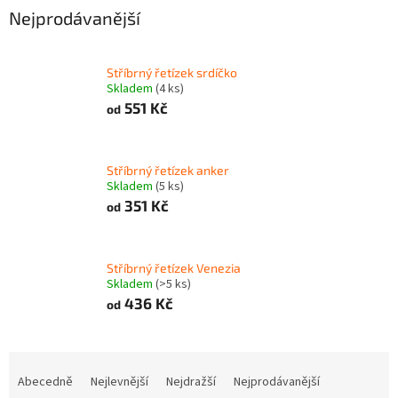
Nejprodávanější
Stříbrný řetízek srdíčko
Skladem
(4 ks)
551 Kč
od
Stříbrný řetízek anker
Skladem
(5 ks)
351 Kč
od
Stříbrný řetízek Venezia
Skladem
(>5 ks)
436 Kč
od
Ř
a
Abecedně
Nejlevnější
Nejdražší
Nejprodávanější