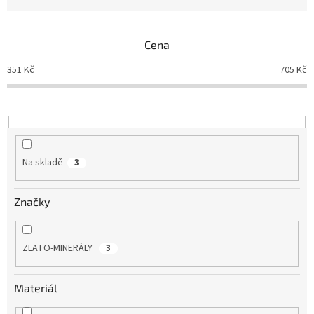
z
e
n
Cena
í
p
351
Kč
705
Kč
r
o
d
u
k
t
Na skladě
3
ů
Značky
ZLATO-MINERÁLY
3
Materiál