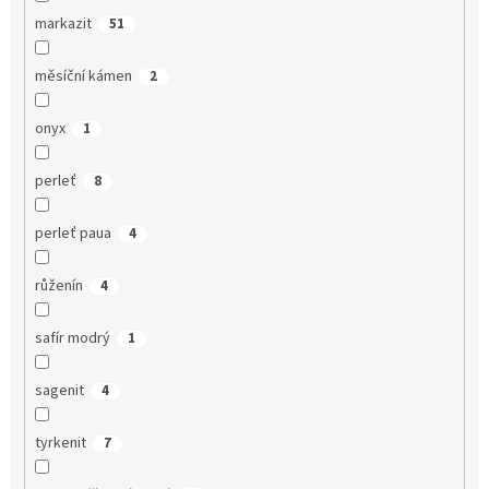
markazit
51
měsíční kámen
2
onyx
1
perleť
8
perleť paua
4
růženín
4
safír modrý
1
sagenit
4
tyrkenit
7