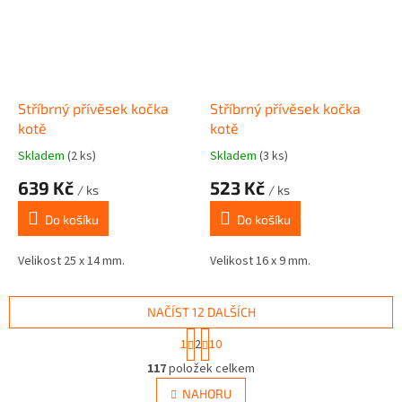
Stříbrný přívěsek kočka
Stříbrný přívěsek kočka
kotě
kotě
Skladem
(2 ks)
Skladem
(3 ks)
639 Kč
523 Kč
/ ks
/ ks
Do košíku
Do košíku
Velikost 25 x 14 mm.
Velikost 16 x 9 mm.
NAČÍST 12 DALŠÍCH
S
1
2
10
t
O
r
117
položek celkem
v
á
l
NAHORU
n