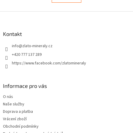
á
k
d
o
v
Z
a
á
c
á
n
í
p
í
p
a
Kontakt
r
t
v
info
@
zlato-mineraly.cz
í
k
y
+420 777 137 289
v
https://www.facebook.com/zlatomineraly
ý
p
i
s
Informace pro vás
u
O nás
Naše služby
Doprava a platba
Vrácení zboží
Obchodní podmínky