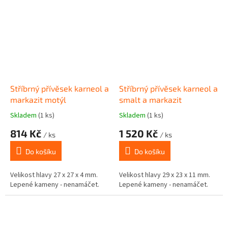
Stříbrný přívěsek karneol a
Stříbrný přívěsek karneol a
markazit motýl
smalt a markazit
Skladem
(1 ks)
Skladem
(1 ks)
814 Kč
1 520 Kč
/ ks
/ ks
Do košíku
Do košíku
Velikost hlavy 27 x 27 x 4 mm.
Velikost hlavy 29 x 23 x 11 mm.
Lepené kameny - nenamáčet.
Lepené kameny - nenamáčet.