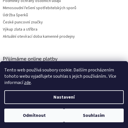
Podmínky ochrany osobních údajů
Mimosoudní řešení spotřebitelských sporů
Údržba šperků
České puncovní značky
Výkup zlata a stříbra
Aktuální otevírací doba kamenné prodejny
Přijímáme online platby
Tento web používá soubory cookie. Dalším procházením
tohoto webu vyjadřujete souhlas s jejich používáním.. Více
informací
zde
.
Nastavení
Vytvořil Shoptet
Odmítnout
Souhlasím
Copyright 2026
ZLATO-MINERÁLY
. Všechna práva vyhrazena.