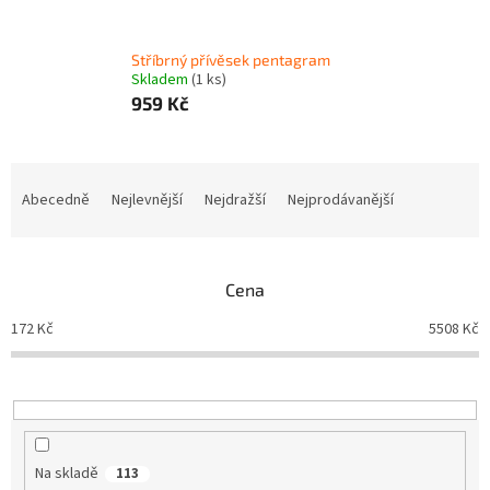
Stříbrný přívěsek pentagram
Skladem
(1 ks)
959 Kč
Ř
a
Abecedně
Nejlevnější
Nejdražší
Nejprodávanější
z
e
n
Cena
í
p
172
Kč
5508
Kč
r
o
d
u
k
t
Na skladě
113
ů