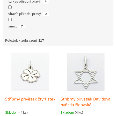
tyrkys přírodní pravý
4
vltavín přírodní pravý
2
smalt
7
Položek k zobrazení:
117
V
ý
p
i
s
p
r
o
d
Stříbrný přívěsek čtyřlístek
Stříbrný přívěsek Davidova
u
hvězda židovská
k
Skladem
(4 ks)
Skladem
(4 ks)