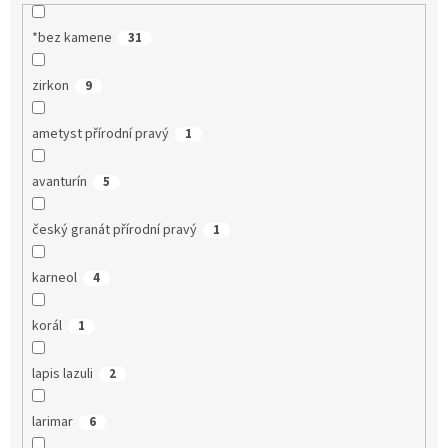
*bez kamene
31
zirkon
9
ametyst přírodní pravý
1
avanturín
5
český granát přírodní pravý
1
karneol
4
korál
1
lapis lazuli
2
larimar
6