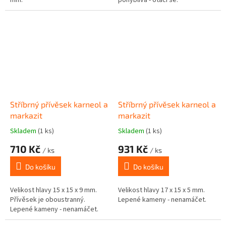
Stříbrný přívěsek karneol a
Stříbrný přívěsek karneol a
markazit
markazit
Skladem
(1 ks)
Skladem
(1 ks)
710 Kč
931 Kč
/ ks
/ ks
Do košíku
Do košíku
Velikost hlavy 15 x 15 x 9 mm.
Velikost hlavy 17 x 15 x 5 mm.
Přívěsek je oboustranný.
Lepené kameny - nenamáčet.
Lepené kameny - nenamáčet.