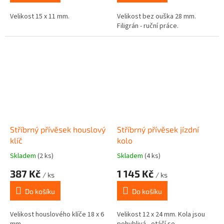
Velikost 15 x 11 mm.
Velikost bez ouška 28 mm.
Filigrán - ruční práce.
Stříbrný přívěsek houslový
Stříbrný přívěsek jízdní
klíč
kolo
Skladem
(2 ks)
Skladem
(4 ks)
387 Kč
1 145 Kč
/ ks
/ ks
Do košíku
Do košíku
Velikost houslového klíče 18 x 6
Velikost 12 x 24 mm. Kola jsou
mm.
pohyblivá - otáčí se.