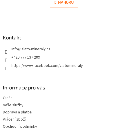
v
NAHORU
n
l
k
á
o
v
Z
d
á
a
á
n
c
p
í
í
a
Kontakt
p
t
r
info
@
zlato-mineraly.cz
í
v
k
+420 777 137 289
y
https://www.facebook.com/zlatomineraly
v
ý
p
i
Informace pro vás
s
u
O nás
Naše služby
Doprava a platba
Vrácení zboží
Obchodní podmínky