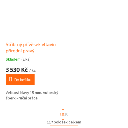
Stříbrný přívěsek vltavín
přírodní pravý
Skladem
(2 ks)
3 530 Kč
/ ks
Do košíku
Velikost hlavy 15 mm. Autorský
šperk - ruční práce.
S
1
10
t
r
117
položek celkem
O
á