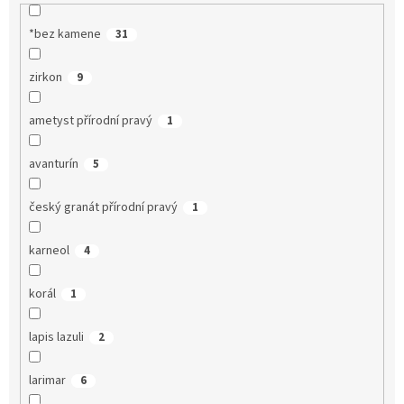
*bez kamene
31
zirkon
9
ametyst přírodní pravý
1
avanturín
5
český granát přírodní pravý
1
karneol
4
korál
1
lapis lazuli
2
larimar
6