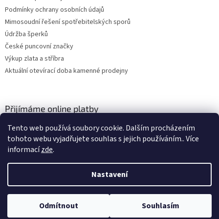
Podmínky ochrany osobních údajů
Mimosoudní řešení spotřebitelských sporů
Údržba šperků
České puncovní značky
Výkup zlata a stříbra
Aktuální otevírací doba kamenné prodejny
Přijímáme online platby
Tento web používá soubory cookie. Dalším procházením
tohoto webu vyjadřujete souhlas s jejich používáním.. Více
informací
zde
.
Nastavení
Vytvořil Shoptet
Odmítnout
Souhlasím
Copyright 2026
ZLATO-MINERÁLY
. Všechna práva vyhrazena.