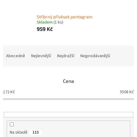
Stříbrný přívěsek pentagram
Skladem
(1 ks)
959 Kč
Ř
a
Abecedně
Nejlevnější
Nejdražší
Nejprodávanější
z
e
n
Cena
í
p
172
Kč
5508
Kč
r
o
d
u
k
t
Na skladě
113
ů