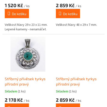
t
1 520 Kč
2 859 Kč
ů
/ ks
/ ks
Do košíku
Do košíku
Velikost hlavy 29 x 23 x 11 mm.
Velikost hlavy 48 x 29 x 7 mm.
Lepené kameny - nenamáčet.
Stříbrný přívěsek tyrkys
Stříbrný přívěsek tyrkys
přírodní pravý
přírodní pravý
Skladem
(1 ks)
Skladem
(1 ks)
2 178 Kč
2 859 Kč
/ ks
/ ks