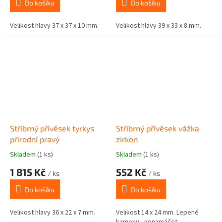
Do košíku
Do košíku
Velikost hlavy 37 x 37 x 10 mm.
Velikost hlavy 39 x 33 x 8 mm.
Stříbrný přívěsek tyrkys
Stříbrný přívěsek vážka
přírodní pravý
zirkon
Skladem
(1 ks)
Skladem
(1 ks)
1 815 Kč
552 Kč
/ ks
/ ks
Do košíku
Do košíku
Velikost hlavy 36 x 22 x 7 mm.
Velikost 14 x 24 mm. Lepené
kameny - nenamáčet.