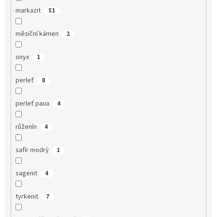
markazit
51
měsíční kámen
2
onyx
1
perleť
8
perleť paua
4
růženín
4
safír modrý
1
sagenit
4
tyrkenit
7