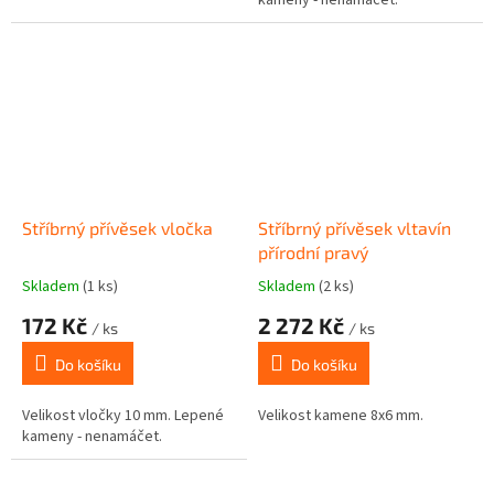
Stříbrný přívěsek vločka
Stříbrný přívěsek vltavín
přírodní pravý
Skladem
(1 ks)
Skladem
(2 ks)
172 Kč
2 272 Kč
/ ks
/ ks
Do košíku
Do košíku
Velikost vločky 10 mm. Lepené
Velikost kamene 8x6 mm.
kameny - nenamáčet.