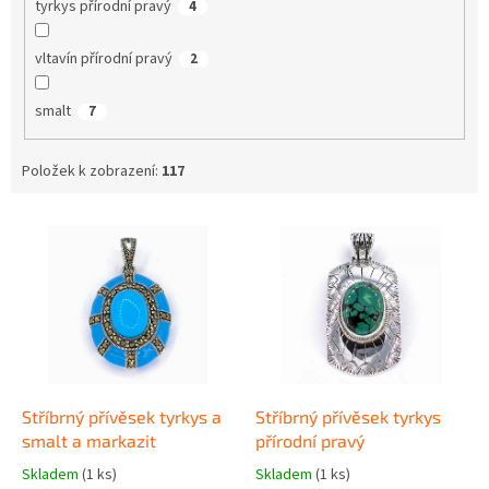
tyrkys přírodní pravý
4
vltavín přírodní pravý
2
smalt
7
Položek k zobrazení:
117
V
ý
p
i
s
p
r
o
d
Stříbrný přívěsek tyrkys a
Stříbrný přívěsek tyrkys
u
smalt a markazit
přírodní pravý
k
Skladem
(1 ks)
Skladem
(1 ks)