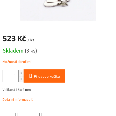
523 Kč
/ ks
Měrná
Skladem
(3 ks)
cena:
Možnosti doručení
Přidat do košíku
Velikost 16 x 9 mm.
Detailní informace