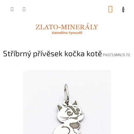
Přejít
NÁKUP
na
obsah
KOŠÍK
Stříbrný přívěsek kočka kotě
PA0716MN/0.70