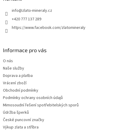
t
info
@
zlato-mineraly.cz
í
+420 777 137 289
https://www.facebook.com/zlatomineraly
Informace pro vás
O nás
Naše služby
Doprava a platba
Vrácení zboží
Obchodní podmínky
Podmínky ochrany osobních údajů
Mimosoudní řešení spotřebitelských sporů
Údržba šperků
České puncovní značky
Výkup zlata a stříbra