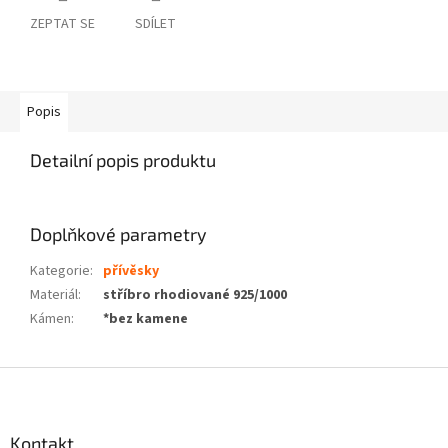
ZEPTAT SE
SDÍLET
Popis
Detailní popis produktu
Doplňkové parametry
Kategorie
:
přívěsky
Materiál
:
stříbro rhodiované 925/1000
Kámen
:
*bez kamene
Z
á
p
a
Kontakt