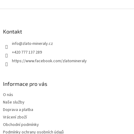
Z
á
p
a
Kontakt
t
info
@
zlato-mineraly.cz
í
+420 777 137 289
https://www.facebook.com/zlatomineraly
Informace pro vás
O nás
Naše služby
Doprava a platba
Vrácení zboží
Obchodní podmínky
Podmínky ochrany osobních údajů