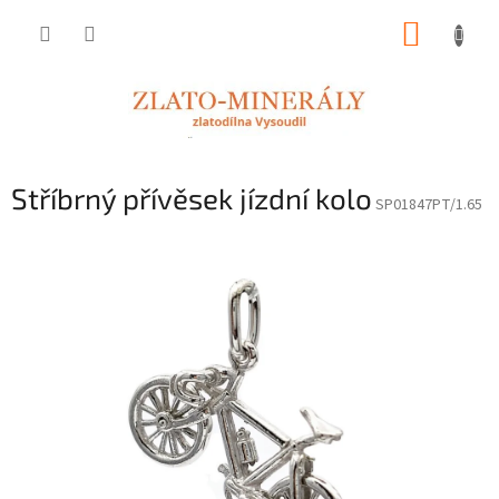
Přejít
NÁKUP
na
obsah
KOŠÍK
Stříbrný přívěsek jízdní kolo
SP01847PT/1.65