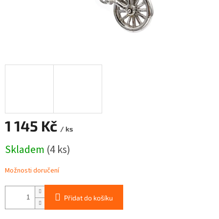
1 145 Kč
/ ks
Měrná
Skladem
(4 ks)
cena:
Možnosti doručení
Přidat do košíku