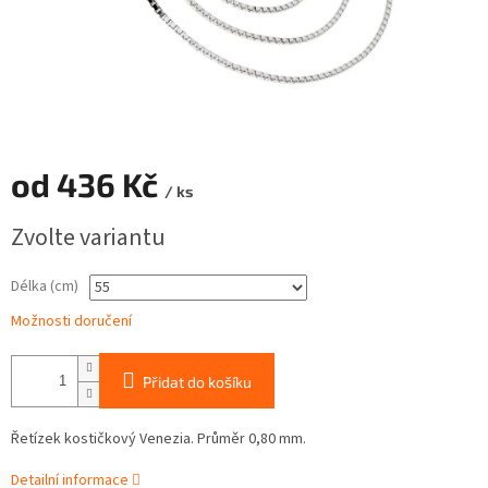
od
436 Kč
/ ks
Měrná
Zvolte variantu
cena:
Délka (cm)
Možnosti doručení
Přidat do košíku
Řetízek kostičkový Venezia. Průměr 0,80 mm.
Detailní informace