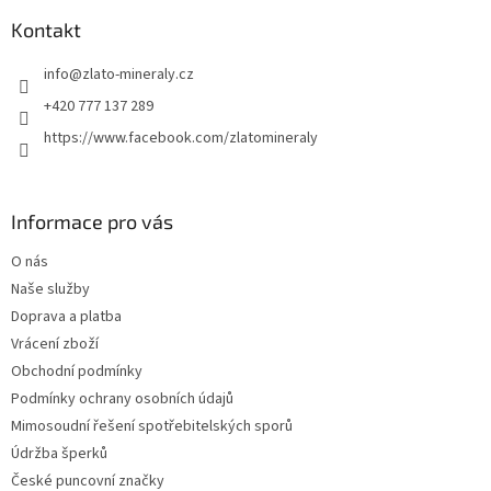
p
a
Kontakt
t
info
@
zlato-mineraly.cz
í
+420 777 137 289
https://www.facebook.com/zlatomineraly
Informace pro vás
O nás
Naše služby
Doprava a platba
Vrácení zboží
Obchodní podmínky
Podmínky ochrany osobních údajů
Mimosoudní řešení spotřebitelských sporů
Údržba šperků
České puncovní značky