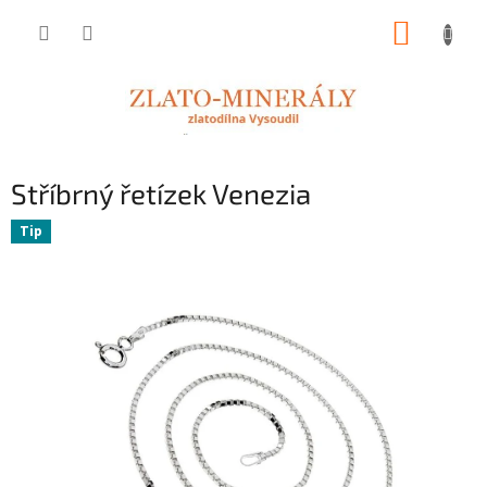
Přejít
NÁKUP
na
obsah
KOŠÍK
Stříbrný řetízek Venezia
Tip