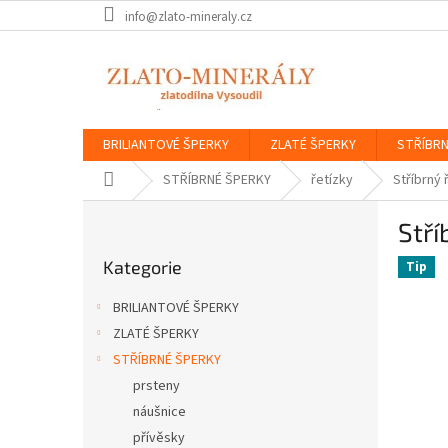
Přejít
info@zlato-mineraly.cz
na
obsah
BRILIANTOVÉ ŠPERKY
ZLATÉ ŠPERKY
STŘÍBRN
Domů
STŘÍBRNÉ ŠPERKY
řetízky
Stříbrný 
P
Stří
o
Přeskočit
s
Kategorie
kategorie
Tip
t
r
BRILIANTOVÉ ŠPERKY
a
ZLATÉ ŠPERKY
n
STŘÍBRNÉ ŠPERKY
n
í
prsteny
p
náušnice
a
přívěsky