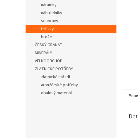
n
náramky
e
náhrdelníky
l
soupravy
řetízky
brože
ČESKÝ GRANÁT
MINERÁLY
VELKOOBCHOD
ZLATNICKÉ POTŘEBY
zlatnické nářadí
aranžérské potřeby
obalový materiál
Popi
Det