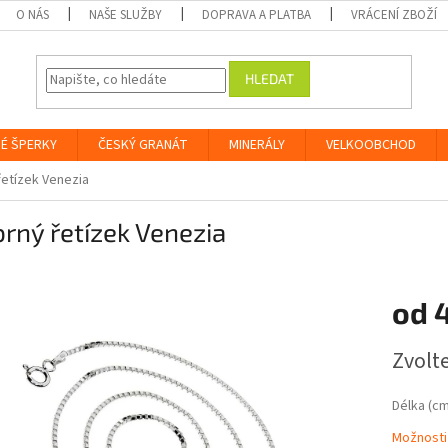
O NÁS
NAŠE SLUŽBY
DOPRAVA A PLATBA
VRÁCENÍ ZBOŽÍ
HLEDAT
É ŠPERKY
ČESKÝ GRANÁT
MINERÁLY
VELKOOBCHOD
řetízek Venezia
brný řetízek Venezia
od
Měrná
Zvolt
cena:
Délka (cm
Možnosti