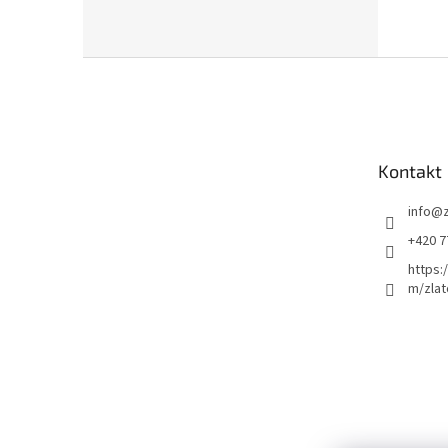
Z
á
p
a
t
Kontakt
í
info
@
+420 7
https:
m/zlat