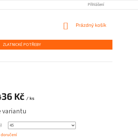
OBCHODNÍ PODMÍNKY
PODMÍNKY OCHRANY OSOBNÍCH ÚDAJŮ
Přihlášení
NÁKUPNÍ
Prázdný košík
KOŠÍK
ZLATNICKÉ POTŘEBY
436 Kč
/ ks
e variantu
)
 doručení