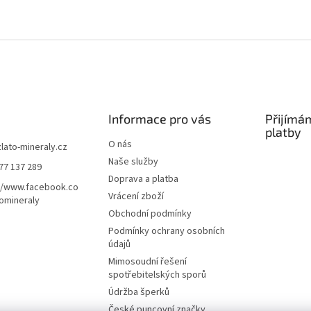
Informace pro vás
Přijímá
platby
O nás
zlato-mineraly.cz
Naše služby
77 137 289
Doprava a platba
//www.facebook.co
Vrácení zboží
omineraly
Obchodní podmínky
Podmínky ochrany osobních
údajů
Mimosoudní řešení
spotřebitelských sporů
Údržba šperků
České puncovní značky