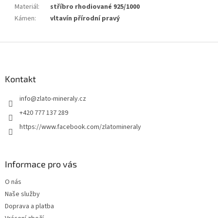
Materiál
:
stříbro rhodiované 925/1000
Kámen
:
vltavín přírodní pravý
Z
á
p
a
Kontakt
t
info
@
zlato-mineraly.cz
í
+420 777 137 289
https://www.facebook.com/zlatomineraly
Informace pro vás
O nás
Naše služby
Doprava a platba