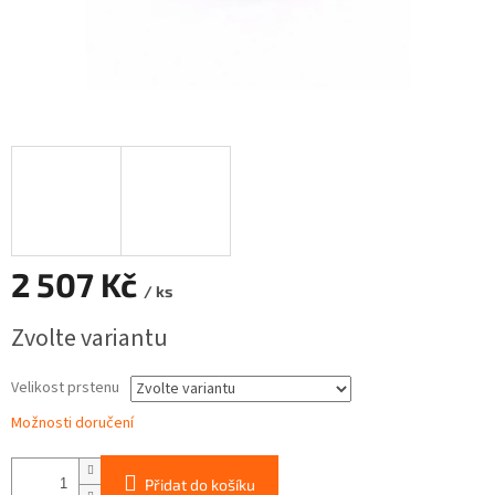
2 507 Kč
/ ks
Měrná
Zvolte variantu
cena:
Velikost prstenu
Možnosti doručení
Přidat do košíku