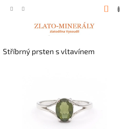
Přejít
NÁKUP
na
obsah
KOŠÍK
Stříbrný prsten s vltavínem