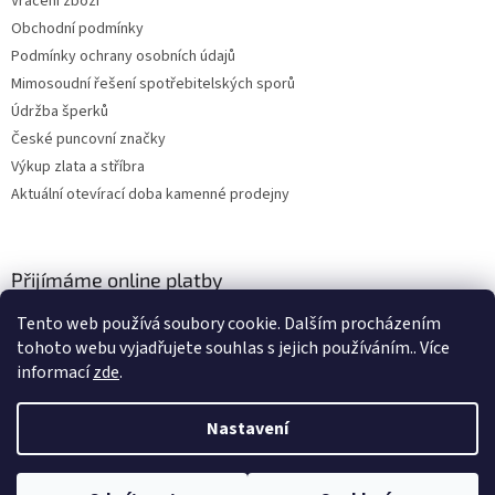
Vrácení zboží
Obchodní podmínky
Podmínky ochrany osobních údajů
Mimosoudní řešení spotřebitelských sporů
Údržba šperků
České puncovní značky
Výkup zlata a stříbra
Aktuální otevírací doba kamenné prodejny
Přijímáme online platby
Tento web používá soubory cookie. Dalším procházením
tohoto webu vyjadřujete souhlas s jejich používáním.. Více
informací
zde
.
Nastavení
Vytvořil Shoptet