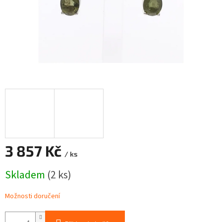
3 857 Kč
/ ks
Měrná
Skladem
(2 ks)
cena:
Možnosti doručení