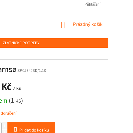
OBCHODNÍ PODMÍNKY
PODMÍNKY OCHRANY OSOBNÍCH ÚDAJŮ
Přihlášení
NÁKUPNÍ
Prázdný košík
KOŠÍK
ZLATNICKÉ POTŘEBY
hamsa
SP05845SD/1.10
 Kč
/ ks
dem
(1 ks)
 doručení
Přidat do košíku