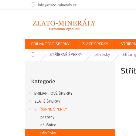
Přejít
info@zlato-mineraly.cz
na
obsah
BRILIANTOVÉ ŠPERKY
ZLATÉ ŠPERKY
STŘÍBRN
Domů
STŘÍBRNÉ ŠPERKY
přívěsky
Stříbrn
P
Stří
o
Přeskočit
s
Kategorie
kategorie
t
r
BRILIANTOVÉ ŠPERKY
a
ZLATÉ ŠPERKY
n
STŘÍBRNÉ ŠPERKY
n
í
prsteny
p
náušnice
a
přívěsky