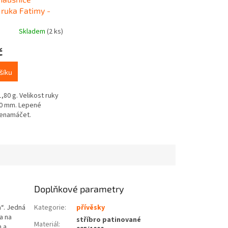
 ruka Fatimy -
Skladem
(2 ks)
č
šíku
80 g. Velikost ruky
,10 mm. Lepené
nenamáčet.
Doplňkové parametry
“. Jedná
Kategorie
:
přívěsky
a na
stříbro patinované
Materiál
:
m a