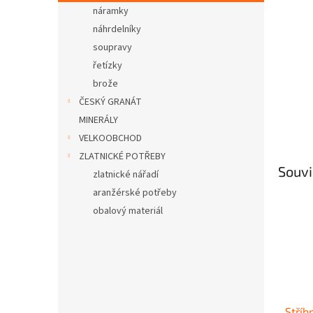
n
náramky
e
náhrdelníky
l
soupravy
řetízky
brože
ČESKÝ GRANÁT
MINERÁLY
VELKOOBCHOD
ZLATNICKÉ POTŘEBY
Souvi
zlatnické nářadí
aranžérské potřeby
obalový materiál
Stříb