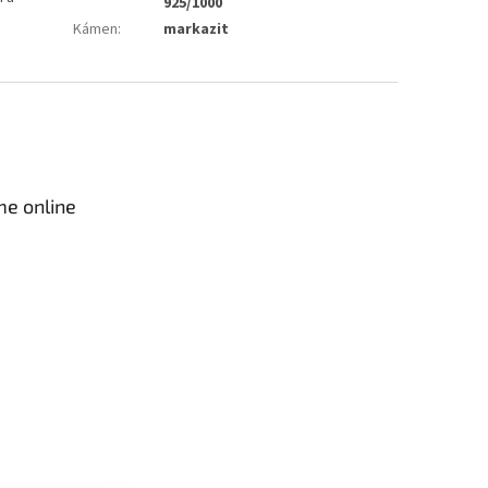
925/1000
Kámen
:
markazit
me online