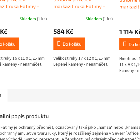
zit ruka Fatimy -
markazit ruka Fatimy -
markazit
a
hamsa
hamsa
Skladem
(1 ks)
Skladem
(1 ks)
 Kč
584 Kč
1 114 K
o košíku
Do košíku
Do ko
st ruky 16 x 11 X 1,25 mm.
Velikost ruky 17 x 12 X 1,25 mm.
Hmotnost 1,
é kameny - nenamáčet.
Lepené kameny - nenamáčet.
11 x 9 X 1
kameny - 
s
ailní popis produktu
 Fatimy je ochranný předmět, označovaný také jako „hamsa“ nebo „khamsa
ochranný amulet ve tvaru ruky, který je rozšířený zejména v Severní Africe 
kém východě. Symbol reprezentuje ženskost, má ochránit před nebezpečí