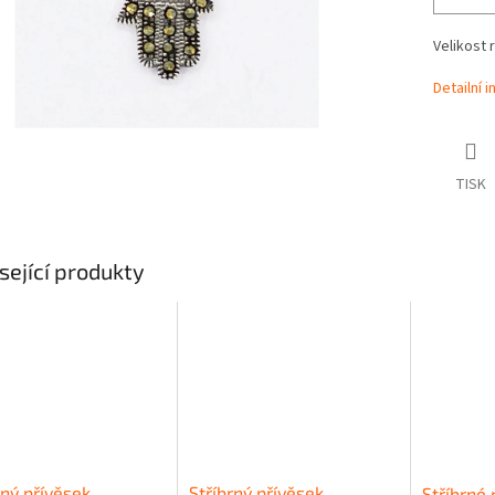
Velikost 
Detailní 
TISK
sející produkty
rný přívěsek
Stříbrný přívěsek
Stříbrné