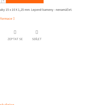
ruky 15 x 10 X 1,25 mm. Lepené kameny - nenamáčet.
informace
ZEPTAT SE
SDÍLET
 náušnice