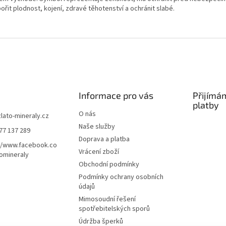
řit plodnost, kojení, zdravé těhotenství a ochránit slabé.
Informace pro vás
Přijímá
platby
O nás
zlato-mineraly.cz
Naše služby
77 137 289
Doprava a platba
//www.facebook.co
Vrácení zboží
omineraly
Obchodní podmínky
Podmínky ochrany osobních
údajů
Mimosoudní řešení
spotřebitelských sporů
Údržba šperků