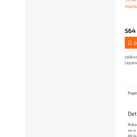
marka
hams
564
D
Veliko
Lepen
Popi
Det
Ruka
se o 
Blíz