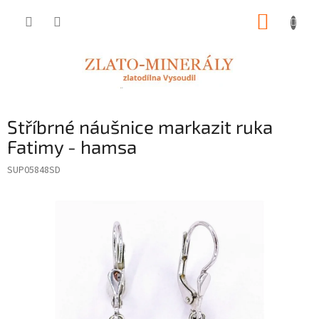
Přejít
NÁKUP
na
obsah
KOŠÍK
Stříbrné náušnice markazit ruka
Fatimy - hamsa
SUP05848SD