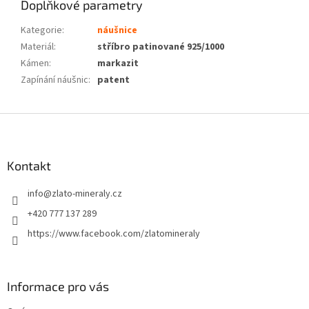
Doplňkové parametry
Kategorie
:
náušnice
Materiál
:
stříbro patinované 925/1000
Kámen
:
markazit
Zapínání náušnic
:
patent
Z
á
p
a
Kontakt
t
info
@
zlato-mineraly.cz
í
+420 777 137 289
https://www.facebook.com/zlatomineraly
Informace pro vás