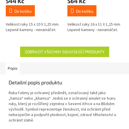
544 Kč
564 Kč
Do košíku
Do košíku
Velikost ruky 15 x 10 X 1,25 mm.
Velikost ruky 16 x 11 X 1,25 mm.
Lepené kameny - nenamáčet.
Lepené kameny - nenamáčet.
ZOBRAZIT VŠECHNY SOUVISEJÍCÍ PRODUKTY
Popis
Detailní popis produktu
Ruka Fatimy je ochranný předmět, označovaný také jako
„hamsa“ nebo „khamsa“. Jedná se o ochranný amulet ve tvaru
ruky, který je rozšířený zejména v Severní Africe a na Blízkém
východě. Symbol reprezentuje ženskost, má ochránit před
nebezpečím a podpořit plodnost, kojení, zdravé těhotenství a
ochránit slabé.