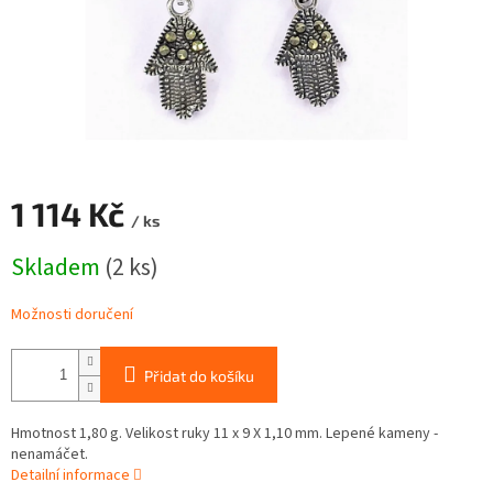
1 114 Kč
/ ks
Měrná
Skladem
(2 ks)
cena:
Možnosti doručení
Přidat do košíku
Hmotnost 1,80 g. Velikost ruky 11 x 9 X 1,10 mm. Lepené kameny -
nenamáčet.
Detailní informace