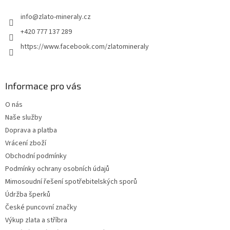
t
info
@
zlato-mineraly.cz
í
+420 777 137 289
https://www.facebook.com/zlatomineraly
Informace pro vás
O nás
Naše služby
Doprava a platba
Vrácení zboží
Obchodní podmínky
Podmínky ochrany osobních údajů
Mimosoudní řešení spotřebitelských sporů
Údržba šperků
České puncovní značky
Výkup zlata a stříbra