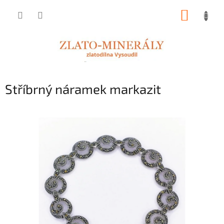
Přejít
NÁKUP
na
obsah
KOŠÍK
Stříbrný náramek markazit