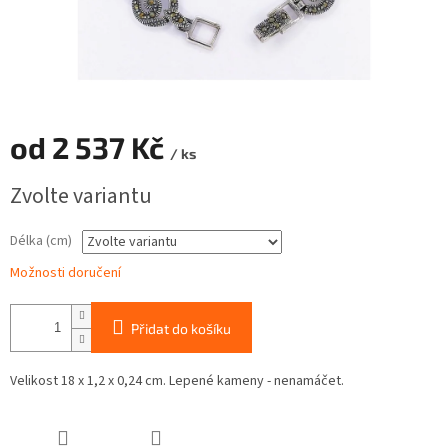
od
2 537 Kč
/ ks
Měrná
Zvolte variantu
cena:
Délka (cm)
Možnosti doručení
Přidat do košíku
Velikost 18 x 1,2 x 0,24 cm. Lepené kameny - nenamáčet.