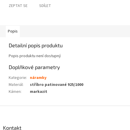
ZEPTAT SE
SDÍLET
Popis
Detailní popis produktu
Popis produktu není dostupný
Doplňkové parametry
Kategorie
:
náramky
Materiál
:
stříbro patinované 925/1000
Kámen
:
markazit
Z
á
p
a
Kontakt