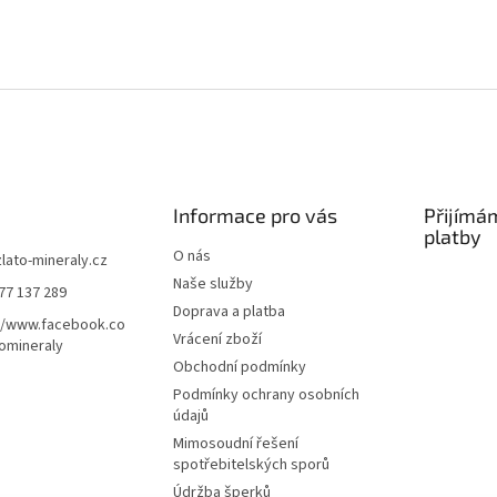
Informace pro vás
Přijímá
platby
O nás
zlato-mineraly.cz
Naše služby
77 137 289
Doprava a platba
//www.facebook.co
Vrácení zboží
omineraly
Obchodní podmínky
Podmínky ochrany osobních
údajů
Mimosoudní řešení
spotřebitelských sporů
Údržba šperků