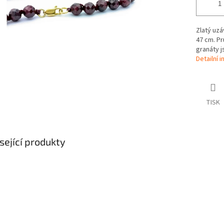
Zlatý uzá
47 cm. Pr
granáty j
Detailní 
TISK
sející produkty