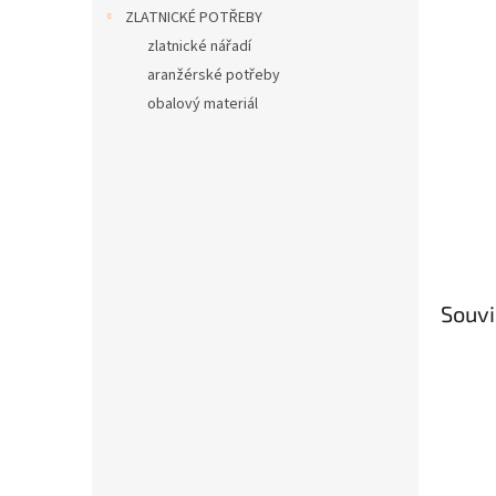
n
ZLATNICKÉ POTŘEBY
e
zlatnické nářadí
l
aranžérské potřeby
obalový materiál
Souvi