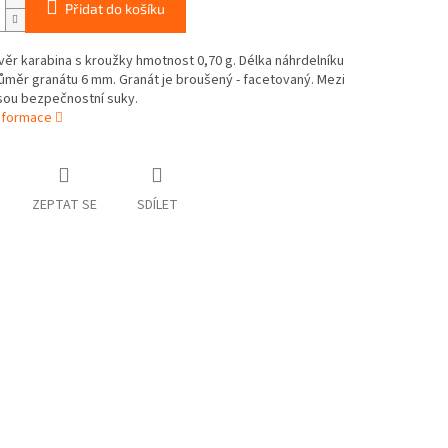
Přidat do košíku
věr karabina s kroužky hmotnost 0,70 g. Délka náhrdelníku
ůměr granátu 6 mm. Granát je broušený - facetovaný. Mezi
sou bezpečnostní suky.
informace
ZEPTAT SE
SDÍLET