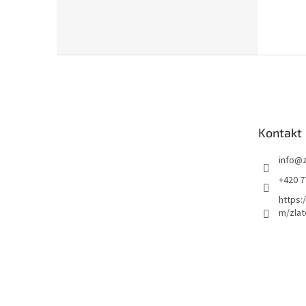
Z
á
p
a
t
Kontakt
í
info
@
+420 7
https:
m/zlat