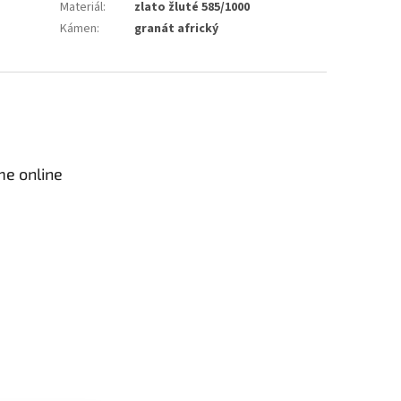
Materiál
:
zlato žluté 585/1000
Kámen
:
granát africký
me online