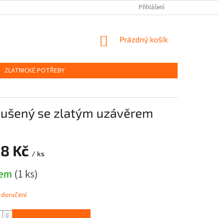
OBCHODNÍ PODMÍNKY
PODMÍNKY OCHRANY OSOBNÍCH ÚDAJŮ
Přihlášení
NÁKUPNÍ
Prázdný košík
KOŠÍK
ZLATNICKÉ POTŘEBY
roušený se zlatým uzávěrem
28 Kč
/ ks
dem
(1 ks)
 doručení