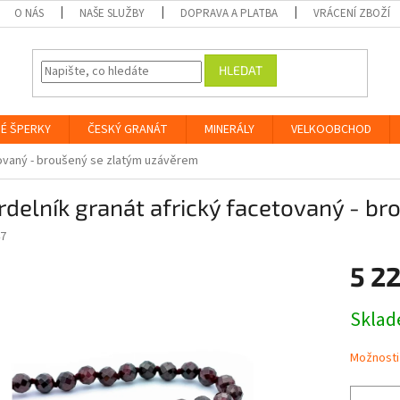
O NÁS
NAŠE SLUŽBY
DOPRAVA A PLATBA
VRÁCENÍ ZBOŽÍ
HLEDAT
É ŠPERKY
ČESKÝ GRANÁT
MINERÁLY
VELKOOBCHOD
tovaný - broušený se zlatým uzávěrem
delník granát africký facetovaný - b
7
5 2
Měrná
Skla
cena:
Možnosti