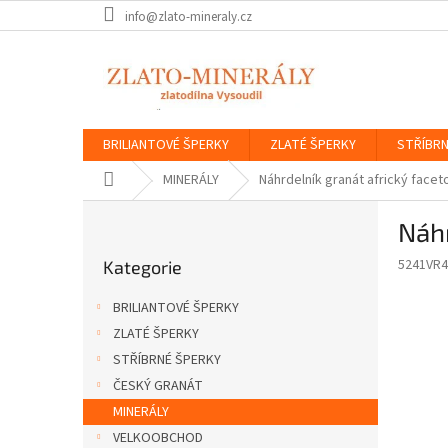
Přejít
info@zlato-mineraly.cz
na
obsah
BRILIANTOVÉ ŠPERKY
ZLATÉ ŠPERKY
STŘÍBRN
Domů
MINERÁLY
Náhrdelník granát africký face
P
Náhr
o
Přeskočit
s
5241VR4
Kategorie
kategorie
t
r
BRILIANTOVÉ ŠPERKY
a
ZLATÉ ŠPERKY
n
STŘÍBRNÉ ŠPERKY
n
í
ČESKÝ GRANÁT
p
MINERÁLY
a
VELKOOBCHOD