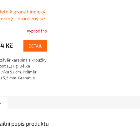
elník granát indický
ovaný - broušený se
ým uzávěrem
Vyprodáno
44 Kč
DETAIL
uzávěr karabina s kroužky
st 1,27 g. Délka
lníku 53 cm. Průměr
u 5,5 mm. Granát je
ný - facetovaný. Mezi
y jsou bezpečnostní
s
ailní popis produktu