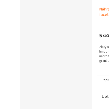
Náhrd
facet
zlat
5 4
Zlatý 
hmotno
náhrde
granát
brouše
granát
suky.
Popi
Det