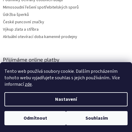
Mimosoudní řešení spotřebitelských sporů
Údržba šperků
České puncovní značky
Výkup zlata a stříbra
Aktuální otevírací doba kamenné prodejny
Přijímáme online platby
Tento web používá soubory cookie. Dalším procházením
tohoto webu vyjadřujete souhlas s jejich používáním.. Více
informací
zde
.
Nastavení
Vytvořil Shoptet
Odmítnout
Souhlasím
Copyright 2026
ZLATO-MINERÁLY
. Všechna práva vyhrazena.