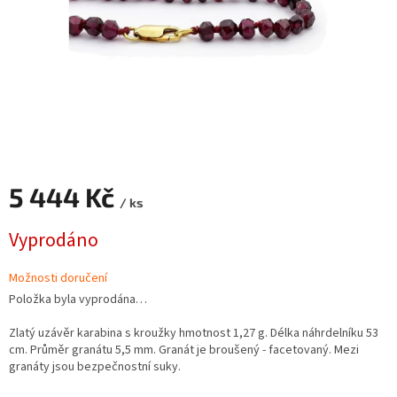
5 444 Kč
/ ks
Měrná
Vyprodáno
cena:
Možnosti doručení
Položka byla vyprodána…
Zlatý uzávěr karabina s kroužky hmotnost 1,27 g. Délka náhrdelníku 53
cm. Průměr granátu 5,5 mm. Granát je broušený - facetovaný. Mezi
granáty jsou bezpečnostní suky.