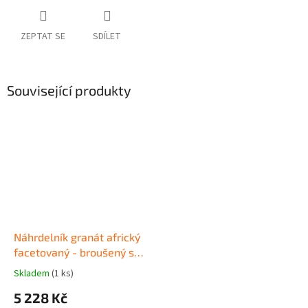
ZEPTAT SE
SDÍLET
Související produkty
Náhrdelník granát africký
facetovaný - broušený se
zlatým uzávěrem
Skladem
(1 ks)
5 228 Kč