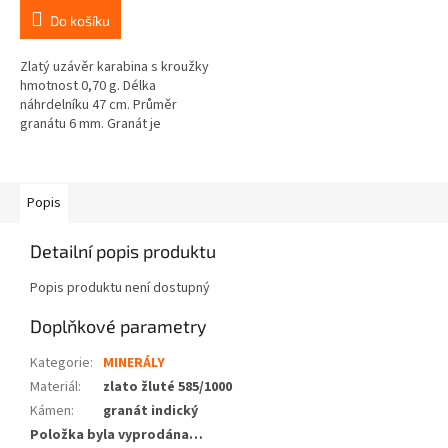
Do košíku
Zlatý uzávěr karabina s kroužky
hmotnost 0,70 g. Délka
náhrdelníku 47 cm. Průměr
granátu 6 mm. Granát je
broušený - facetovaný. Mezi
granáty jsou bezpečnostní suky.
Popis
Detailní popis produktu
Popis produktu není dostupný
Doplňkové parametry
Kategorie
:
MINERÁLY
Materiál
:
zlato žluté 585/1000
Kámen
:
granát indický
Položka byla vyprodána…