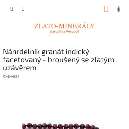
Přejít
NÁKUP
na
obsah
KOŠÍK
Náhrdelník granát indický
facetovaný - broušený se zlatým
uzávěrem
5242VR53