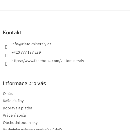
Z
á
p
a
Kontakt
t
info
@
zlato-mineraly.cz
í
+420 777 137 289
https://www.facebook.com/zlatomineraly
Informace pro vás
O nás
Naše služby
Doprava a platba
Vrácení zboží
Obchodní podmínky
Podmínky ochrany osobních údajů