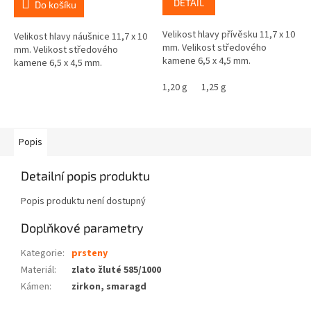
DETAIL
Do košíku
Velikost hlavy přívěsku 11,7 x 10
Velikost hlavy náušnice 11,7 x 10
mm. Velikost středového
mm. Velikost středového
kamene 6,5 x 4,5 mm.
kamene 6,5 x 4,5 mm.
1,20 g
1,25 g
Popis
Detailní popis produktu
Popis produktu není dostupný
Doplňkové parametry
Kategorie
:
prsteny
Materiál
:
zlato žluté 585/1000
Kámen
:
zirkon, smaragd