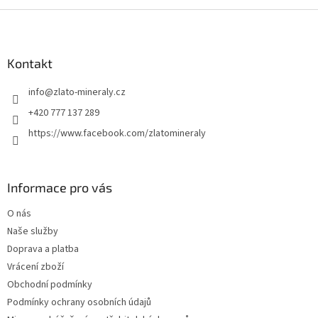
Z
á
p
a
Kontakt
t
info
@
zlato-mineraly.cz
í
+420 777 137 289
https://www.facebook.com/zlatomineraly
Informace pro vás
O nás
Naše služby
Doprava a platba
Vrácení zboží
Obchodní podmínky
Podmínky ochrany osobních údajů