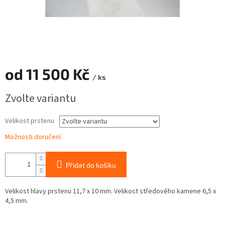
od
11 500 Kč
/ ks
Měrná
Zvolte variantu
cena:
Velikost prstenu
Možnosti doručení
Přidat do košíku
Velikost hlavy prstenu 11,7 x 10 mm. Velikost středového kamene 6,5 x
4,5 mm.