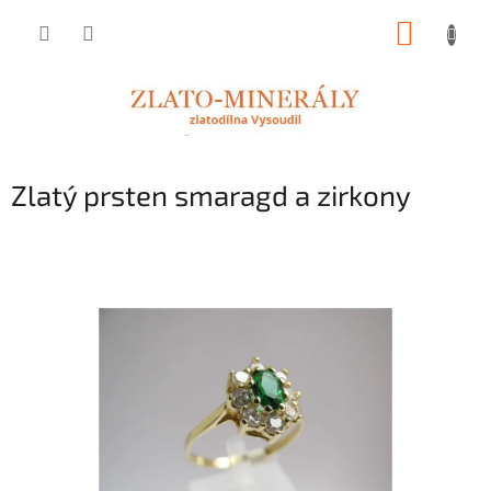
Přejít
NÁKUP
na
obsah
KOŠÍK
Zlatý prsten smaragd a zirkony