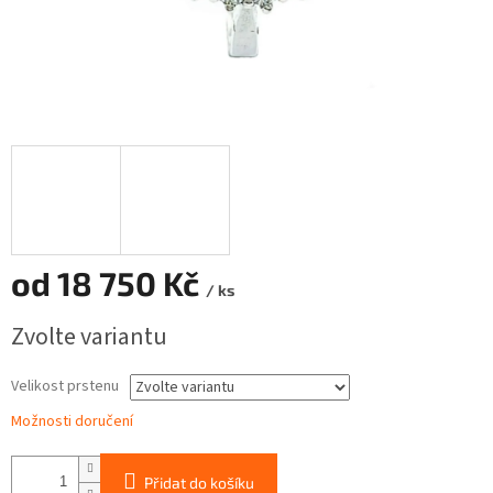
od
18 750 Kč
/ ks
Měrná
Zvolte variantu
cena:
Velikost prstenu
Možnosti doručení
Přidat do košíku