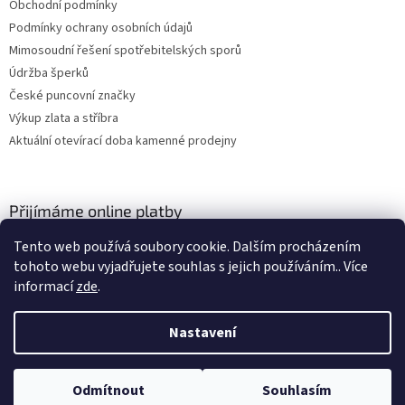
Obchodní podmínky
Podmínky ochrany osobních údajů
Mimosoudní řešení spotřebitelských sporů
Údržba šperků
České puncovní značky
Výkup zlata a stříbra
Aktuální otevírací doba kamenné prodejny
Přijímáme online platby
Tento web používá soubory cookie. Dalším procházením
tohoto webu vyjadřujete souhlas s jejich používáním.. Více
informací
zde
.
Nastavení
Vytvořil Shoptet
Odmítnout
Souhlasím
Copyright 2026
ZLATO-MINERÁLY
. Všechna práva vyhrazena.