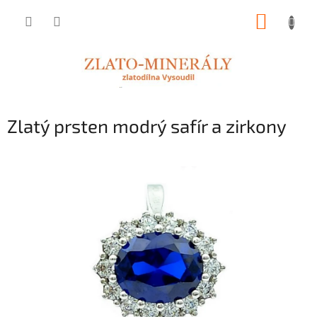
Přejít
NÁKUP
na
obsah
KOŠÍK
Zlatý prsten modrý safír a zirkony