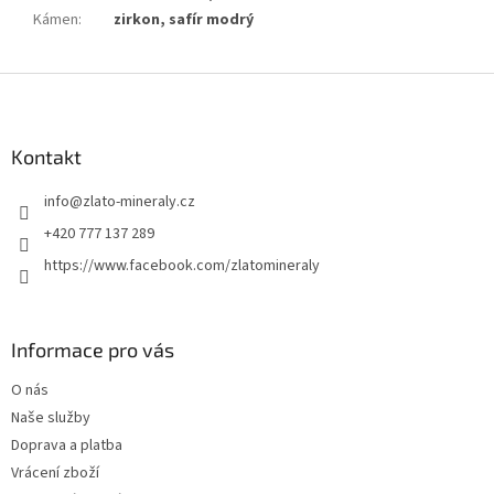
Kámen
:
zirkon, safír modrý
Z
á
p
a
Kontakt
t
info
@
zlato-mineraly.cz
í
+420 777 137 289
https://www.facebook.com/zlatomineraly
Informace pro vás
O nás
Naše služby
Doprava a platba
Vrácení zboží