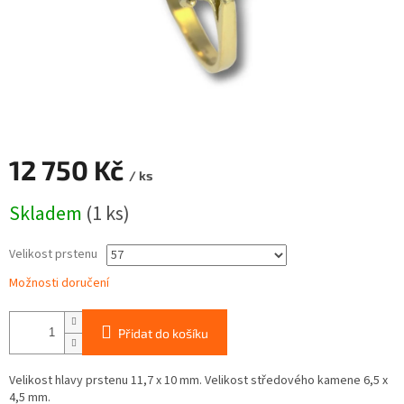
12 750 Kč
/ ks
Měrná
Skladem
(1 ks)
cena:
Velikost prstenu
Možnosti doručení
Přidat do košíku
Velikost hlavy prstenu 11,7 x 10 mm. Velikost středového kamene 6,5 x
4,5 mm.