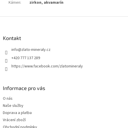
Kámen
:
zirkon, akvamarín
Z
á
p
a
Kontakt
t
info
@
zlato-mineraly.cz
í
+420 777 137 289
https://www.facebook.com/zlatomineraly
Informace pro vás
O nás
Naše služby
Doprava a platba
Vrácení zboží
Obchodní podmínky