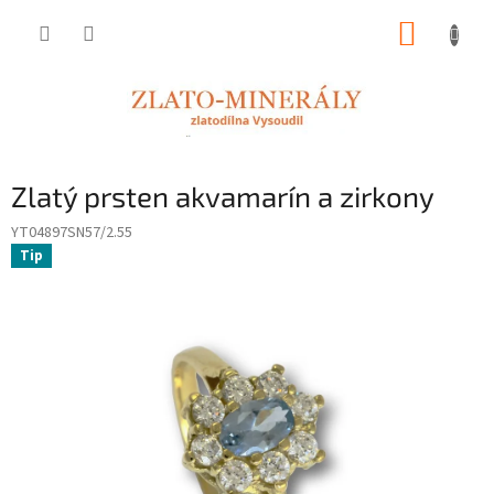
Přejít
NÁKUP
na
obsah
KOŠÍK
Zlatý prsten akvamarín a zirkony
YT04897SN57/2.55
Tip