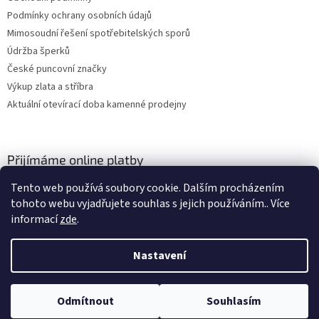
Podmínky ochrany osobních údajů
Mimosoudní řešení spotřebitelských sporů
Údržba šperků
České puncovní značky
Výkup zlata a stříbra
Aktuální otevírací doba kamenné prodejny
Přijímáme online platby
Tento web používá soubory cookie. Dalším procházením
tohoto webu vyjadřujete souhlas s jejich používáním.. Více
informací
zde
.
Nastavení
Vytvořil Shoptet
Odmítnout
Souhlasím
Copyright 2026
ZLATO-MINERÁLY
. Všechna práva vyhrazena.