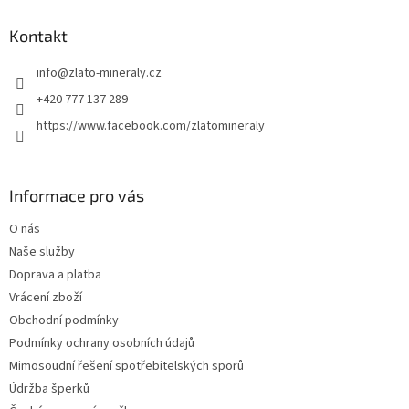
p
a
Kontakt
t
info
@
zlato-mineraly.cz
í
+420 777 137 289
https://www.facebook.com/zlatomineraly
Informace pro vás
O nás
Naše služby
Doprava a platba
Vrácení zboží
Obchodní podmínky
Podmínky ochrany osobních údajů
Mimosoudní řešení spotřebitelských sporů
Údržba šperků