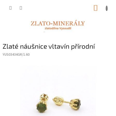
Přejít
NÁKUP
na
obsah
KOŠÍK
Zlaté náušnice vltavín přírodní
YUS03434GR/1.60