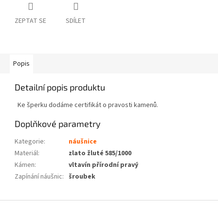
ZEPTAT SE
SDÍLET
Popis
Detailní popis produktu
Ke šperku dodáme certifikát o pravosti kamenů.
Doplňkové parametry
Kategorie
:
náušnice
Materiál
:
zlato žluté 585/1000
Kámen
:
vltavín přírodní pravý
Zapínání náušnic
:
šroubek
Z
á