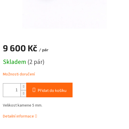
9 600 Kč
/ pár
Měrná
Skladem
(2 pár)
cena:
Možnosti doručení
Přidat do košíku
Velikost kamene 5 mm.
Detailní informace