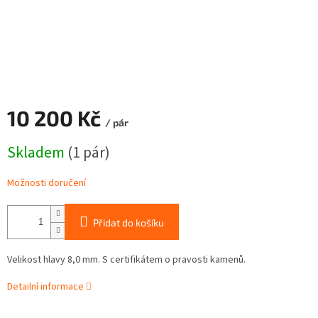
10 200 Kč
/ pár
Měrná
Skladem
(1 pár)
cena:
Možnosti doručení
Přidat do košíku
Velikost hlavy 8,0 mm. S certifikátem o pravosti kamenů.
Detailní informace