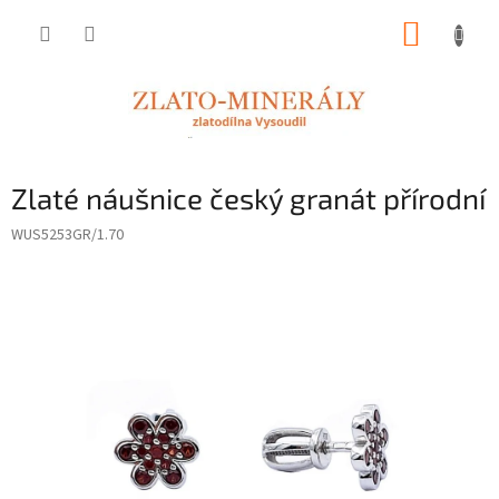
Přejít
NÁKUP
na
obsah
KOŠÍK
Zlaté náušnice český granát přírodní
WUS5253GR/1.70