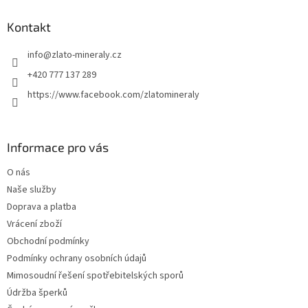
p
a
Kontakt
t
info
@
zlato-mineraly.cz
í
+420 777 137 289
https://www.facebook.com/zlatomineraly
Informace pro vás
O nás
Naše služby
Doprava a platba
Vrácení zboží
Obchodní podmínky
Podmínky ochrany osobních údajů
Mimosoudní řešení spotřebitelských sporů
Údržba šperků