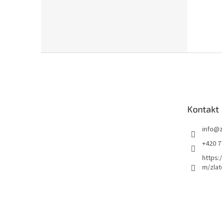
Z
á
p
a
t
Kontakt
í
info
@
+420 7
https:
m/zlat