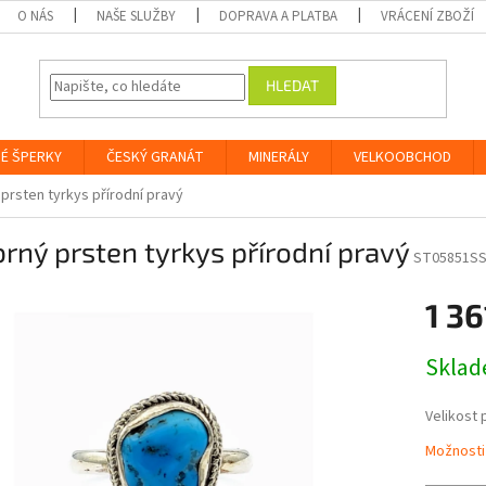
O NÁS
NAŠE SLUŽBY
DOPRAVA A PLATBA
VRÁCENÍ ZBOŽÍ
HLEDAT
É ŠPERKY
ČESKÝ GRANÁT
MINERÁLY
VELKOOBCHOD
 prsten tyrkys přírodní pravý
brný prsten tyrkys přírodní pravý
ST05851SS
1 36
Měrná
Skla
cena:
Velikost 
Možnosti