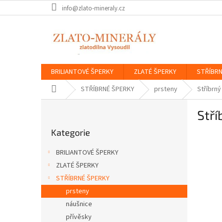
Přejít
info@zlato-mineraly.cz
na
obsah
BRILIANTOVÉ ŠPERKY
ZLATÉ ŠPERKY
STŘÍBRN
Domů
STŘÍBRNÉ ŠPERKY
prsteny
Stříbrný
P
Stří
o
Přeskočit
s
Kategorie
kategorie
t
r
BRILIANTOVÉ ŠPERKY
a
ZLATÉ ŠPERKY
n
STŘÍBRNÉ ŠPERKY
n
í
prsteny
p
náušnice
a
přívěsky