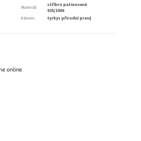
stříbro patinované
Materiál
:
925/1000
Kámen
:
tyrkys přírodní pravý
me online