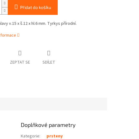
Přidat do košíku
lavy v.15 x š.12 x hl.6 mm. Tyrkys přírodní.
informace
ZEPTAT SE
SDÍLET
Doplňkové parametry
Kategorie
:
prsteny