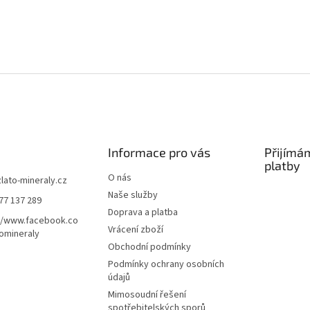
Informace pro vás
Přijímá
platby
O nás
zlato-mineraly.cz
Naše služby
77 137 289
Doprava a platba
//www.facebook.co
Vrácení zboží
omineraly
Obchodní podmínky
Podmínky ochrany osobních
údajů
Mimosoudní řešení
spotřebitelských sporů