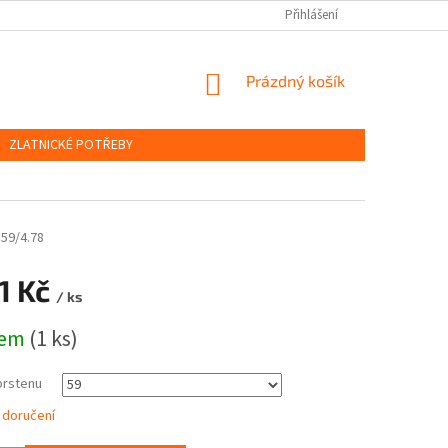
OBCHODNÍ PODMÍNKY
PODMÍNKY OCHRANY OSOBNÍCH ÚDAJŮ
Přihlášení
NÁKUPNÍ
Prázdný košík
KOŠÍK
ZLATNICKÉ POTŘEBY
59/4.78
1 Kč
/ ks
dem
(1 ks)
prstenu
 doručení