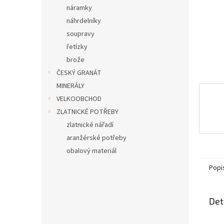
n
náramky
e
náhrdelníky
l
soupravy
řetízky
brože
ČESKÝ GRANÁT
MINERÁLY
VELKOOBCHOD
ZLATNICKÉ POTŘEBY
zlatnické nářadí
aranžérské potřeby
obalový materiál
Popi
Det