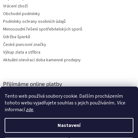
Vrácení zboží
Obchodní podmínky
Podmínky ochrany osobních údajů
Mimosoudní řešení spotřebitelských sporů
Údržba šperků
České puncovní značky
Výkup zlata a stříbra
Aktuální otevírací doba kamenné prodejny
Přijímáme online platby
Tento web používá soubory cookie. Dalším procházením
tohoto webu vyjadřujete souhlas s jejich používáním.. Více
informací
zde
.
Nastavení
Vytvořil Shoptet