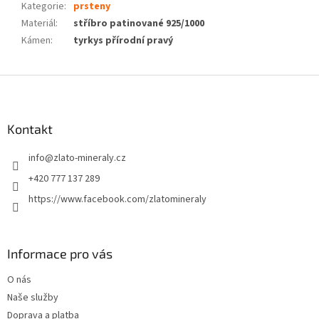
Kategorie
:
prsteny
Materiál
:
stříbro patinované 925/1000
Kámen
:
tyrkys přírodní pravý
Z
á
p
a
Kontakt
t
info
@
zlato-mineraly.cz
í
+420 777 137 289
https://www.facebook.com/zlatomineraly
Informace pro vás
O nás
Naše služby
Doprava a platba