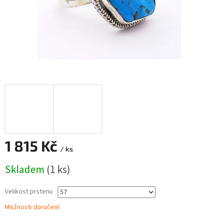
1 815 Kč
/ ks
Měrná
Skladem
(1 ks)
cena:
Velikost prstenu
Možnosti doručení