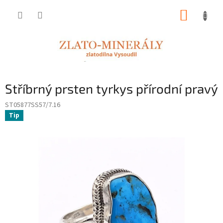
Přejít
NÁKUP
na
obsah
KOŠÍK
Stříbrný prsten tyrkys přírodní pravý
ST05877SS57/7.16
Tip