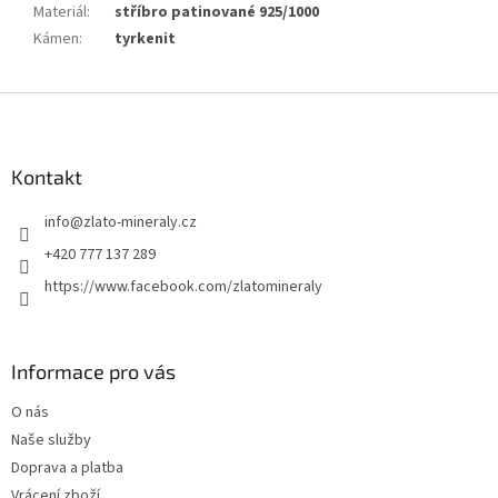
Materiál
:
stříbro patinované 925/1000
Kámen
:
tyrkenit
Z
á
p
a
Kontakt
t
info
@
zlato-mineraly.cz
í
+420 777 137 289
https://www.facebook.com/zlatomineraly
Informace pro vás
O nás
Naše služby
Doprava a platba
Vrácení zboží