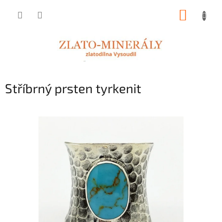
Přejít
NÁKUP
na
obsah
KOŠÍK
Stříbrný prsten tyrkenit