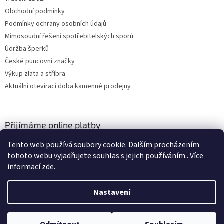
Obchodní podmínky
Podmínky ochrany osobních údajů
Mimosoudní řešení spotřebitelských sporů
Údržba šperků
České puncovní značky
Výkup zlata a stříbra
Aktuální otevírací doba kamenné prodejny
Přijímáme online platby
Tento web používá soubory cookie. Dalším procházením
tohoto webu vyjadřujete souhlas s jejich používáním.. Více
informací
zde
.
Nastavení
Vytvořil Shoptet