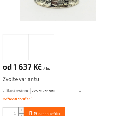
od
1 637 Kč
/ ks
Měrná
Zvolte variantu
cena:
Velikost prstenu
Možnosti doručení
Přidat do košíku