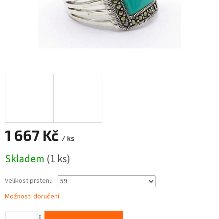
1 667 Kč
/ ks
Měrná
Skladem
(1 ks)
cena:
Velikost prstenu
Možnosti doručení