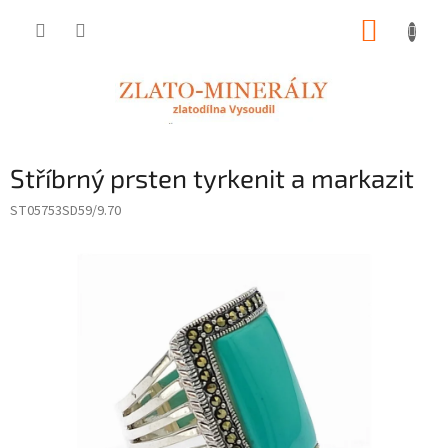
Přejít
NÁKUP
na
obsah
KOŠÍK
Stříbrný prsten tyrkenit a markazit
ST05753SD59/9.70