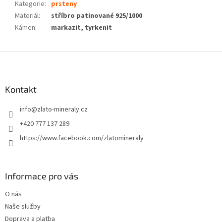
Kategorie
:
prsteny
Materiál
:
stříbro patinované 925/1000
Kámen
:
markazit, tyrkenit
Z
á
p
a
Kontakt
t
info
@
zlato-mineraly.cz
í
+420 777 137 289
https://www.facebook.com/zlatomineraly
Informace pro vás
O nás
Naše služby
Doprava a platba