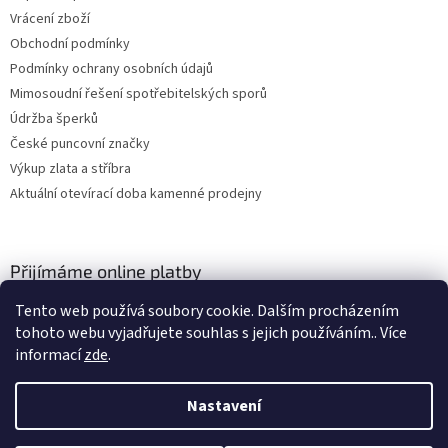
Vrácení zboží
Obchodní podmínky
Podmínky ochrany osobních údajů
Mimosoudní řešení spotřebitelských sporů
Údržba šperků
České puncovní značky
Výkup zlata a stříbra
Aktuální otevírací doba kamenné prodejny
Přijímáme online platby
Tento web používá soubory cookie. Dalším procházením
tohoto webu vyjadřujete souhlas s jejich používáním.. Více
informací
zde
.
Nastavení
Vytvořil Shoptet