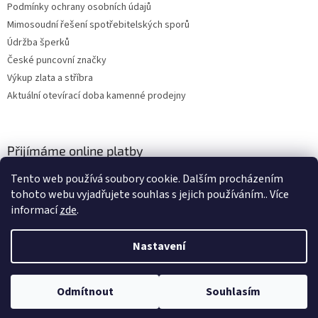
Podmínky ochrany osobních údajů
Mimosoudní řešení spotřebitelských sporů
Údržba šperků
České puncovní značky
Výkup zlata a stříbra
Aktuální otevírací doba kamenné prodejny
Přijímáme online platby
Tento web používá soubory cookie. Dalším procházením
tohoto webu vyjadřujete souhlas s jejich používáním.. Více
informací
zde
.
Nastavení
Vytvořil Shoptet
Odmítnout
Souhlasím
Copyright 2026
ZLATO-MINERÁLY
. Všechna práva vyhrazena.