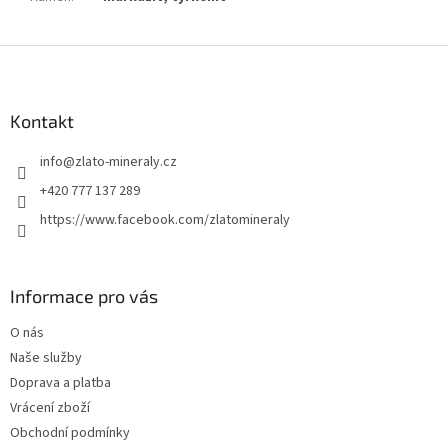
Z
á
p
a
Kontakt
t
info
@
zlato-mineraly.cz
í
+420 777 137 289
https://www.facebook.com/zlatomineraly
Informace pro vás
O nás
Naše služby
Doprava a platba
Vrácení zboží
Obchodní podmínky