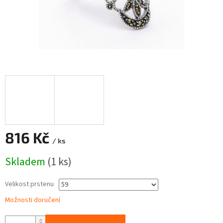
816 Kč
/ ks
Měrná
Skladem
(1 ks)
cena:
Velikost prstenu
Možnosti doručení