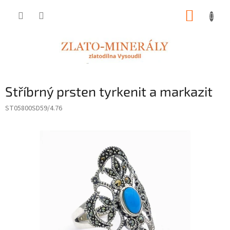
Přejít
NÁKUP
na
obsah
KOŠÍK
Stříbrný prsten tyrkenit a markazit
ST05800SD59/4.76