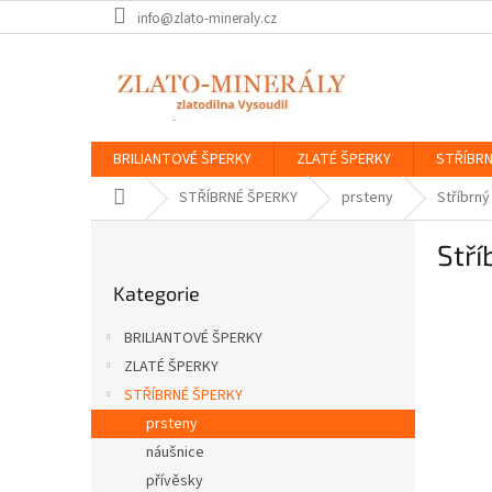
Přejít
info@zlato-mineraly.cz
na
obsah
BRILIANTOVÉ ŠPERKY
ZLATÉ ŠPERKY
STŘÍBRN
Domů
STŘÍBRNÉ ŠPERKY
prsteny
Stříbrný
P
Stří
o
Přeskočit
s
Kategorie
kategorie
t
r
BRILIANTOVÉ ŠPERKY
a
ZLATÉ ŠPERKY
n
STŘÍBRNÉ ŠPERKY
n
í
prsteny
p
náušnice
a
přívěsky