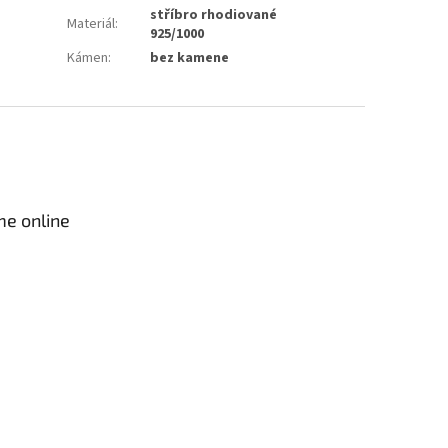
stříbro rhodiované
Materiál
:
925/1000
Kámen
:
bez kamene
me online