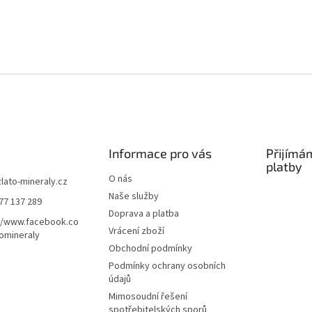
Informace pro vás
Přijímá
platby
O nás
zlato-mineraly.cz
Naše služby
77 137 289
Doprava a platba
//www.facebook.co
Vrácení zboží
omineraly
Obchodní podmínky
Podmínky ochrany osobních
údajů
Mimosoudní řešení
spotřebitelských sporů