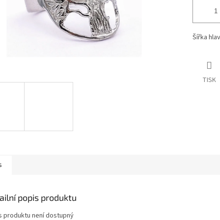
Šířka hla
TISK
s
ailní popis produktu
s produktu není dostupný