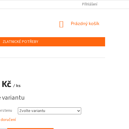
OBCHODNÍ PODMÍNKY
PODMÍNKY OCHRANY OSOBNÍCH ÚDAJŮ
Přihlášení
NÁKUPNÍ
Prázdný košík
KOŠÍK
ZLATNICKÉ POTŘEBY
 Kč
/ ks
e variantu
prstenu
 doručení