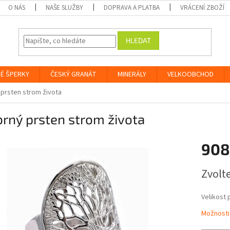
O NÁS
NAŠE SLUŽBY
DOPRAVA A PLATBA
VRÁCENÍ ZBOŽÍ
HLEDAT
É ŠPERKY
ČESKÝ GRANÁT
MINERÁLY
VELKOOBCHOD
 prsten strom života
brný prsten strom života
908
Měrná
Zvolt
cena:
Velikost 
Možnosti