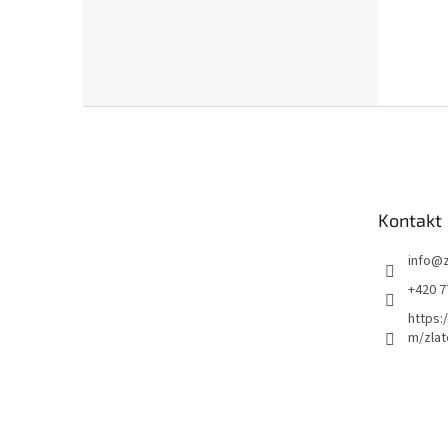
Z
á
p
a
t
Kontakt
í
info
@
+420 7
https:
m/zlat