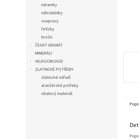
n
náramky
e
náhrdelníky
l
soupravy
řetízky
brože
ČESKÝ GRANÁT
MINERÁLY
VELKOOBCHOD
ZLATNICKÉ POTŘEBY
zlatnické nářadí
aranžérské potřeby
obalový materiál
Popi
Det
Popi