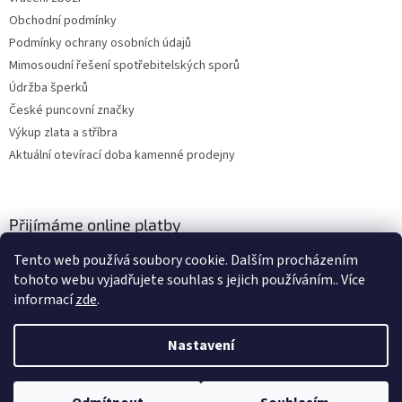
Obchodní podmínky
Podmínky ochrany osobních údajů
Mimosoudní řešení spotřebitelských sporů
Údržba šperků
České puncovní značky
Výkup zlata a stříbra
Aktuální otevírací doba kamenné prodejny
Přijímáme online platby
Tento web používá soubory cookie. Dalším procházením
tohoto webu vyjadřujete souhlas s jejich používáním.. Více
informací
zde
.
Nastavení
Vytvořil Shoptet