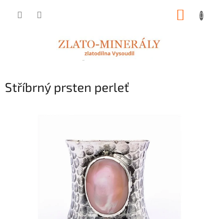
Přejít
NÁKUP
na
obsah
KOŠÍK
Stříbrný prsten perleť