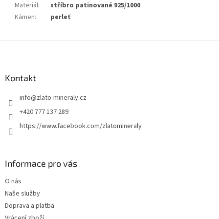
Materiál
:
stříbro patinované 925/1000
Kámen
:
perleť
Z
á
p
a
Kontakt
t
info
@
zlato-mineraly.cz
í
+420 777 137 289
https://www.facebook.com/zlatomineraly
Informace pro vás
O nás
Naše služby
Doprava a platba
Vrácení zboží