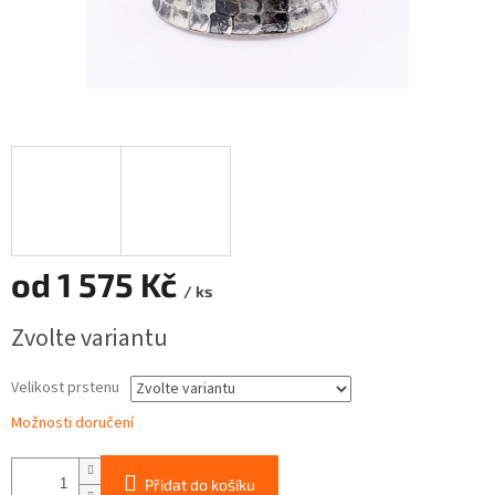
od
1 575 Kč
/ ks
Měrná
Zvolte variantu
cena:
Velikost prstenu
Možnosti doručení
Přidat do košíku