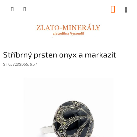
Přejít
NÁKUP
na
obsah
KOŠÍK
Stříbrný prsten onyx a markazit
ST05723SD55/6.57