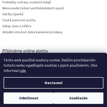
Podmínky ochrany osobních údajů
Mimosoudní řešení spotřebitelských sporů
Údržba šperků
České puncovní značky
Výkup zlata a stříbra
Aktuální otevírací doba kamenné prodejny
Přijímáme online platby
Tento web používá soubory cookie. Dalším procházením
tohoto webu vyjadřujete souhlas s jejich používáním.. Více
informací
zde
.
Nastavení
Vytvořil Shoptet
Odmítnout
Souhlasím
Copyright 2026
ZLATO-MINERÁLY
. Všechna práva vyhrazena.