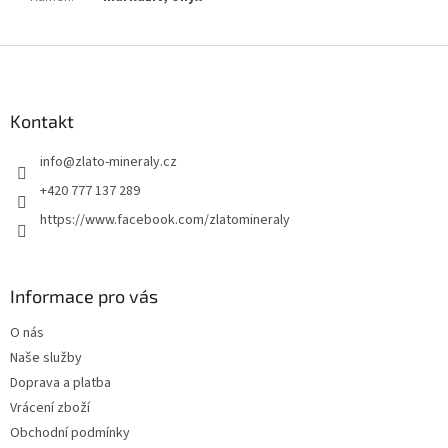
Z
á
p
a
Kontakt
t
info
@
zlato-mineraly.cz
í
+420 777 137 289
https://www.facebook.com/zlatomineraly
Informace pro vás
O nás
Naše služby
Doprava a platba
Vrácení zboží
Obchodní podmínky