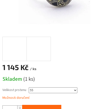
1 145 Kč
/ ks
Měrná
Skladem
(1 ks)
cena:
Velikost prstenu
Možnosti doručení