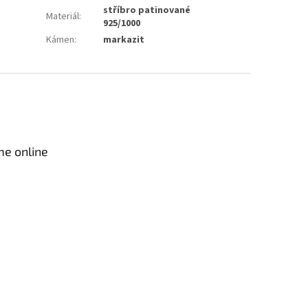
stříbro patinované
Materiál
:
925/1000
Kámen
:
markazit
me online