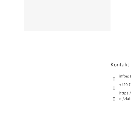
Z
á
p
a
t
Kontakt
í
info
@
+420 7
https:
m/zlat