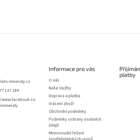
Informace pro vás
Přijímá
platby
O nás
zlato-mineraly.cz
Naše služby
77 137 289
Doprava a platba
//www.facebook.co
Vrácení zboží
omineraly
Obchodní podmínky
Podmínky ochrany osobních
údajů
Mimosoudní řešení
spotřebitelských sporů