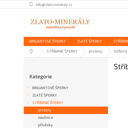
Přejít
info@zlato-mineraly.cz
na
obsah
BRILIANTOVÉ ŠPERKY
ZLATÉ ŠPERKY
STŘÍBRN
Domů
STŘÍBRNÉ ŠPERKY
prsteny
Stříbrný
P
Stří
o
Přeskočit
s
Kategorie
kategorie
t
r
BRILIANTOVÉ ŠPERKY
a
ZLATÉ ŠPERKY
n
STŘÍBRNÉ ŠPERKY
n
í
prsteny
p
náušnice
a
přívěsky