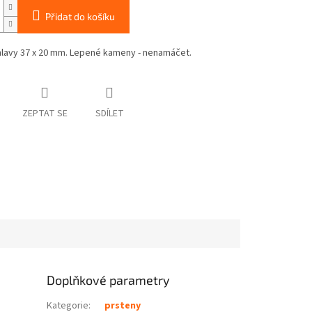
Přidat do košíku
hlavy 37 x 20 mm. Lepené kameny - nenamáčet.
ZEPTAT SE
SDÍLET
Doplňkové parametry
Kategorie
:
prsteny