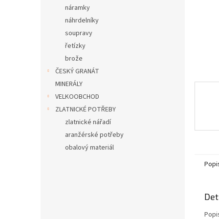
n
náramky
e
náhrdelníky
l
soupravy
řetízky
brože
ČESKÝ GRANÁT
MINERÁLY
VELKOOBCHOD
ZLATNICKÉ POTŘEBY
zlatnické nářadí
aranžérské potřeby
obalový materiál
Popi
Det
Popi