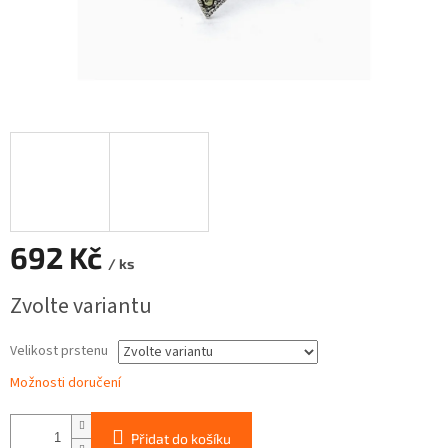
692 Kč
/ ks
Měrná
Zvolte variantu
cena:
Velikost prstenu
Možnosti doručení
Přidat do košíku