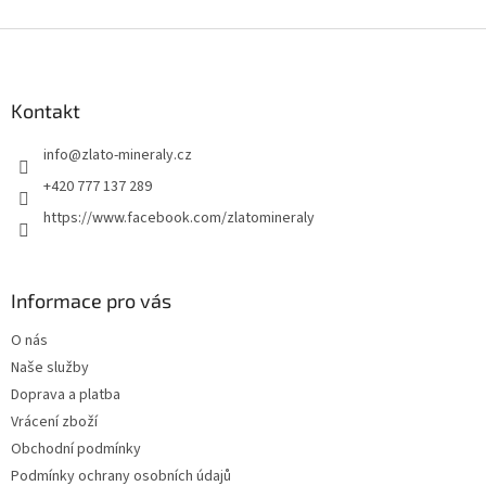
Z
á
p
a
Kontakt
t
info
@
zlato-mineraly.cz
í
+420 777 137 289
https://www.facebook.com/zlatomineraly
Informace pro vás
O nás
Naše služby
Doprava a platba
Vrácení zboží
Obchodní podmínky
Podmínky ochrany osobních údajů