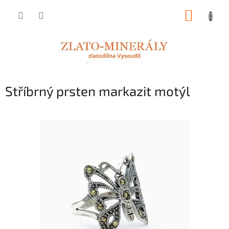
Přejít
NÁKUP
na
obsah
KOŠÍK
Stříbrný prsten markazit motýl