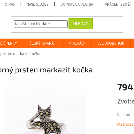
O NÁS
NAŠE SLUŽBY
DOPRAVA A PLATBA
VRÁCENÍ ZBOŽÍ
HLEDAT
É ŠPERKY
ČESKÝ GRANÁT
MINERÁLY
VELKOOBCHOD
 prsten markazit kočka
brný prsten markazit kočka
794
Měrná
Zvolt
cena:
Velikost 
Možnosti