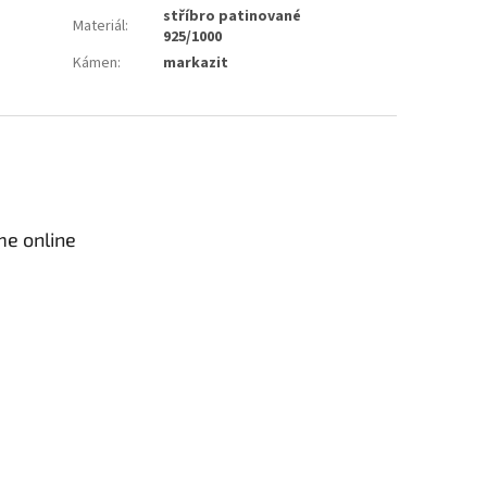
stříbro patinované
Materiál
:
925/1000
Kámen
:
markazit
me online