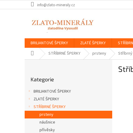
Přejít
info@zlato-mineraly.cz
na
obsah
BRILIANTOVÉ ŠPERKY
ZLATÉ ŠPERKY
STŘÍBRN
Domů
STŘÍBRNÉ ŠPERKY
prsteny
Stříbrný
P
Stří
o
Přeskočit
s
Kategorie
kategorie
t
r
BRILIANTOVÉ ŠPERKY
a
ZLATÉ ŠPERKY
n
STŘÍBRNÉ ŠPERKY
n
í
prsteny
p
náušnice
a
přívěsky