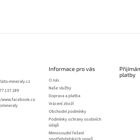
Informace pro vás
Přijímá
platby
O nás
zlato-mineraly.cz
Naše služby
77 137 289
Doprava a platba
//www.facebook.co
Vrácení zboží
omineraly
Obchodní podmínky
Podmínky ochrany osobních
údajů
Mimosoudní řešení
spotřebitelských sporů