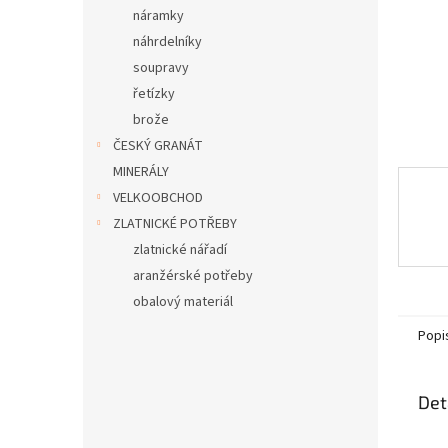
n
náramky
e
náhrdelníky
l
soupravy
řetízky
brože
ČESKÝ GRANÁT
MINERÁLY
VELKOOBCHOD
ZLATNICKÉ POTŘEBY
zlatnické nářadí
aranžérské potřeby
obalový materiál
Popi
Det