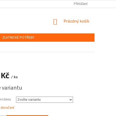
OBCHODNÍ PODMÍNKY
PODMÍNKY OCHRANY OSOBNÍCH ÚDAJŮ
Přihlášení
NÁKUPNÍ
Prázdný košík
KOŠÍK
ZLATNICKÉ POTŘEBY
 Kč
/ ks
e variantu
prstenu
 doručení