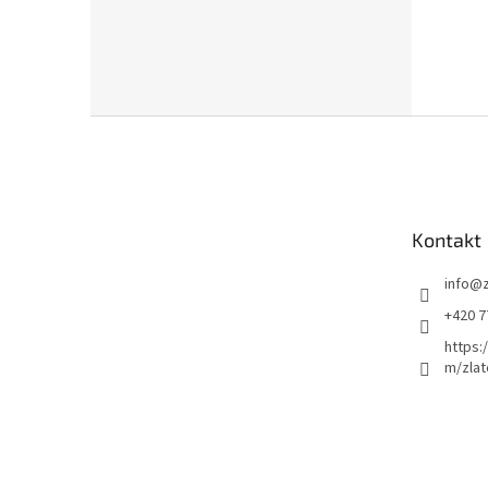
Z
á
p
a
t
Kontakt
í
info
@
+420 7
https:
m/zlat