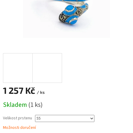
1 257 Kč
/ ks
Měrná
Skladem
(1 ks)
cena:
Velikost prstenu
Možnosti doručení