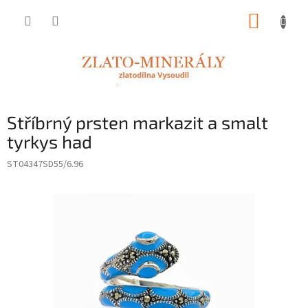
Přejít
NÁKUP
na
obsah
KOŠÍK
Stříbrný prsten markazit a smalt
tyrkys had
ST04347SD55/6.96