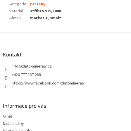
Kategorie
:
prsteny
Materiál
:
stříbro 925/1000
Kámen
:
markazit, smalt
Z
á
p
a
Kontakt
t
info
@
zlato-mineraly.cz
í
+420 777 137 289
https://www.facebook.com/zlatomineraly
Informace pro vás
O nás
Naše služby