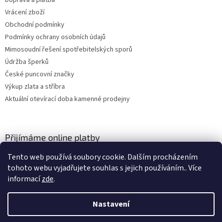
Doprava a platba
Vrácení zboží
Obchodní podmínky
Podmínky ochrany osobních údajů
Mimosoudní řešení spotřebitelských sporů
Údržba šperků
České puncovní značky
Výkup zlata a stříbra
Aktuální otevírací doba kamenné prodejny
Přijímáme online platby
Tento web používá soubory cookie. Dalším procházením
tohoto webu vyjadřujete souhlas s jejich používáním.. Více
informací
zde
.
Nastavení
Vytvořil Shoptet