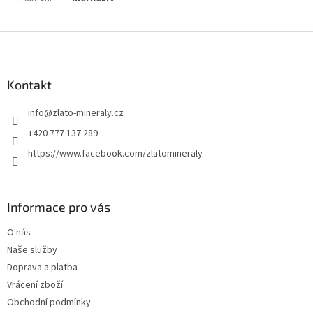
Z
á
p
a
Kontakt
t
info
@
zlato-mineraly.cz
í
+420 777 137 289
https://www.facebook.com/zlatomineraly
Informace pro vás
O nás
Naše služby
Doprava a platba
Vrácení zboží
Obchodní podmínky