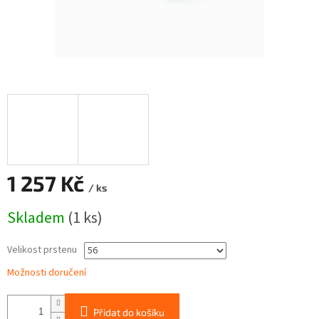
1 257 Kč
/ ks
Měrná
Skladem
(1 ks)
cena:
Velikost prstenu
Možnosti doručení
Přidat do košíku