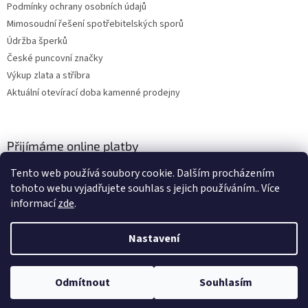
Podmínky ochrany osobních údajů
Mimosoudní řešení spotřebitelských sporů
Údržba šperků
České puncovní značky
Výkup zlata a stříbra
Aktuální otevírací doba kamenné prodejny
Přijímáme online platby
Tento web používá soubory cookie. Dalším procházením
tohoto webu vyjadřujete souhlas s jejich používáním.. Více
informací
zde
.
Nastavení
Vytvořil Shoptet
Odmítnout
Souhlasím
Copyright 2026
ZLATO-MINERÁLY
. Všechna práva vyhrazena.