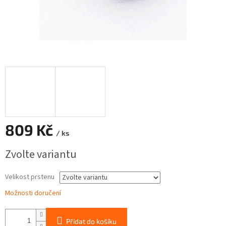
809 Kč
/ ks
Měrná
Zvolte variantu
cena:
Velikost prstenu
Možnosti doručení
Přidat do košíku