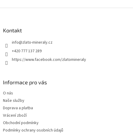
Z
á
p
a
Kontakt
t
info
@
zlato-mineraly.cz
í
+420 777 137 289
https://www.facebook.com/zlatomineraly
Informace pro vás
O nás
Naše služby
Doprava a platba
Vrácení zboží
Obchodní podmínky
Podmínky ochrany osobních údajů