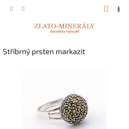
Přejít
NÁKUP
na
obsah
KOŠÍK
Stříbrný prsten markazit