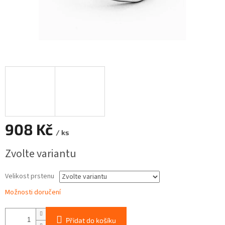
908 Kč
/ ks
Měrná
Zvolte variantu
cena:
Velikost prstenu
Možnosti doručení
Přidat do košíku