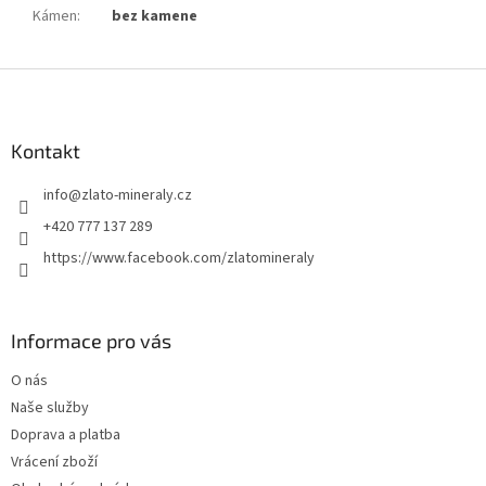
Kámen
:
bez kamene
Z
á
p
a
Kontakt
t
info
@
zlato-mineraly.cz
í
+420 777 137 289
https://www.facebook.com/zlatomineraly
Informace pro vás
O nás
Naše služby
Doprava a platba
Vrácení zboží