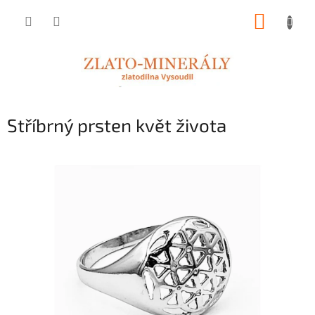
Přejít
NÁKUP
na
obsah
KOŠÍK
Stříbrný prsten květ života