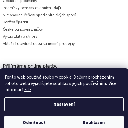
Obchodní podmínky
Podmínky ochrany osobních údajů
Mimosoudní řešení spotřebitelských sporů
Údržba šperků
České puncovní značky
Výkup zlata a stříbra
Aktuální otevírací doba kamenné prodejny
Přijímáme online platby
Tento web používá soubory cookie. Dalším procházením
tohoto webu vyjadřujete souhlas s jejich používáním.. Více
informací
zde
.
Nastavení
Vytvořil Shoptet
Odmítnout
Souhlasím
Copyright 2026
ZLATO-MINERÁLY
. Všechna práva vyhrazena.