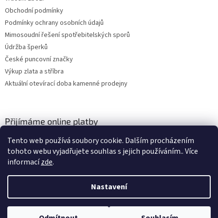
Obchodní podmínky
Podmínky ochrany osobních údajů
Mimosoudní řešení spotřebitelských sporů
Údržba šperků
České puncovní značky
Výkup zlata a stříbra
Aktuální otevírací doba kamenné prodejny
Přijímáme online platby
Tento web používá soubory cookie. Dalším procházením
tohoto webu vyjadřujete souhlas s jejich používáním.. Více
informací
zde
.
Nastavení
Vytvořil Shoptet