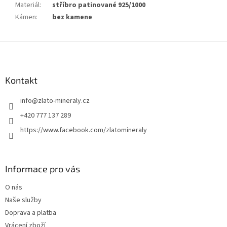
Materiál
:
stříbro patinované 925/1000
Kámen
:
bez kamene
Z
á
p
a
Kontakt
t
info
@
zlato-mineraly.cz
í
+420 777 137 289
https://www.facebook.com/zlatomineraly
Informace pro vás
O nás
Naše služby
Doprava a platba
Vrácení zboží