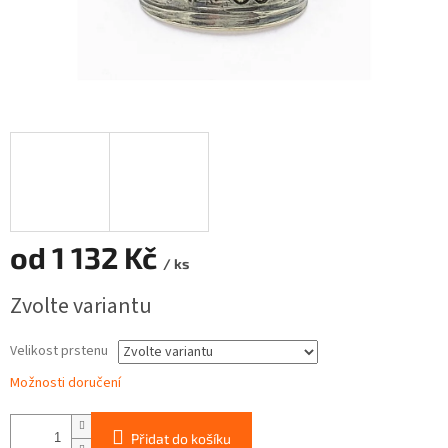
od
1 132 Kč
/ ks
Měrná
Zvolte variantu
cena:
Velikost prstenu
Možnosti doručení
Přidat do košíku