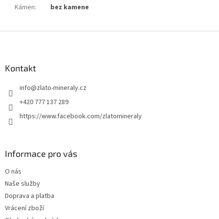
Kámen
:
bez kamene
Z
á
p
a
Kontakt
t
info
@
zlato-mineraly.cz
í
+420 777 137 289
https://www.facebook.com/zlatomineraly
Informace pro vás
O nás
Naše služby
Doprava a platba
Vrácení zboží