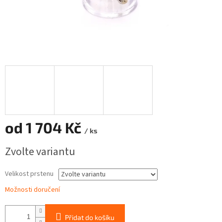
od
1 704 Kč
/ ks
Měrná
Zvolte variantu
cena:
Velikost prstenu
Možnosti doručení
Přidat do košíku