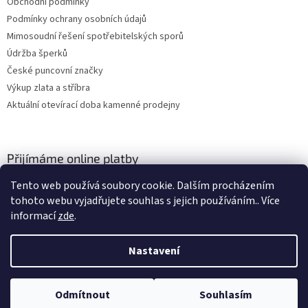
Obchodní podmínky
Podmínky ochrany osobních údajů
Mimosoudní řešení spotřebitelských sporů
Údržba šperků
České puncovní značky
Výkup zlata a stříbra
Aktuální otevírací doba kamenné prodejny
Přijímáme online platby
Tento web používá soubory cookie. Dalším procházením
tohoto webu vyjadřujete souhlas s jejich používáním.. Více
informací
zde
.
Nastavení
Vytvořil Shoptet
Odmítnout
Souhlasím
Copyright 2026
ZLATO-MINERÁLY
. Všechna práva vyhrazena.