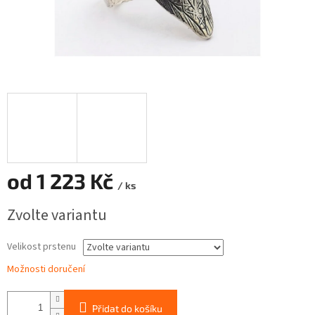
od
1 223 Kč
/ ks
Měrná
Zvolte variantu
cena:
Velikost prstenu
Možnosti doručení
Přidat do košíku