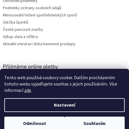
Obchodní podmínky
Podmínky ochrany osobních údajů
Mimosoudní řešení spotřebitelských sporů
Údržba šperků
České puncovní značky
Výkup zlata a stříbra
Aktuální otevírací doba kamenné prodejny
Přijímáme online platby
Tento web používá soubory cookie. Dalším procházením
tohoto webu vyjadřujete souhlas s jejich používáním.. Více
informací
zde
.
Nastavení
Vytvořil Shoptet
Odmítnout
Souhlasím
Copyright 2026
ZLATO-MINERÁLY
. Všechna práva vyhrazena.