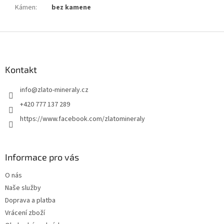
Kámen
:
bez kamene
Z
á
p
a
Kontakt
t
info
@
zlato-mineraly.cz
í
+420 777 137 289
https://www.facebook.com/zlatomineraly
Informace pro vás
O nás
Naše služby
Doprava a platba
Vrácení zboží