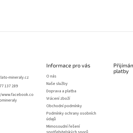
Informace pro vás
Přijímá
platby
O nás
zlato-mineraly.cz
Naše služby
77 137 289
Doprava a platba
//www.facebook.co
Vrácení zboží
omineraly
Obchodní podmínky
Podmínky ochrany osobních
údajů
Mimosoudní řešení
spotřebitelských sporů