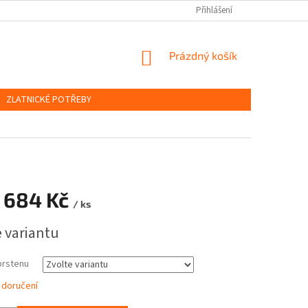
OBCHODNÍ PODMÍNKY
PODMÍNKY OCHRANY OSOBNÍCH ÚDAJŮ
Přihlášení
NÁKUPNÍ
Prázdný košík
KOŠÍK
ZLATNICKÉ POTŘEBY
 684 Kč
/ ks
e variantu
prstenu
 doručení