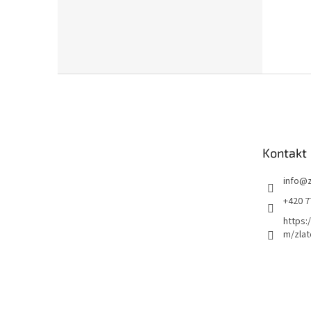
Z
á
p
a
t
Kontakt
í
info
@
+420 7
https:
m/zlat