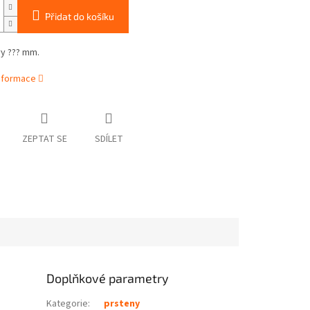
Přidat do košíku
vy ??? mm.
informace
ZEPTAT SE
SDÍLET
Doplňkové parametry
Kategorie
:
prsteny