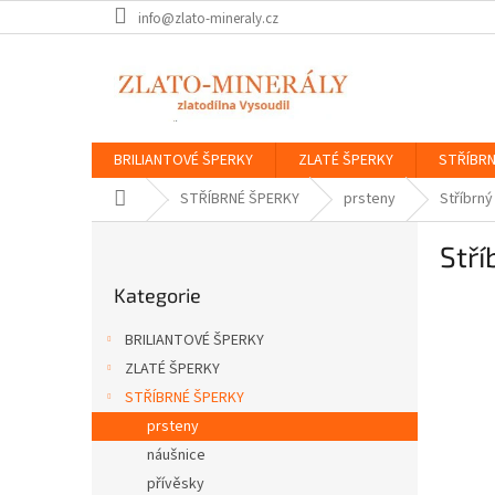
Přejít
info@zlato-mineraly.cz
na
obsah
BRILIANTOVÉ ŠPERKY
ZLATÉ ŠPERKY
STŘÍBRN
Domů
STŘÍBRNÉ ŠPERKY
prsteny
Stříbrný
P
Stří
o
Přeskočit
s
Kategorie
kategorie
t
r
BRILIANTOVÉ ŠPERKY
a
ZLATÉ ŠPERKY
n
STŘÍBRNÉ ŠPERKY
n
í
prsteny
p
náušnice
a
přívěsky