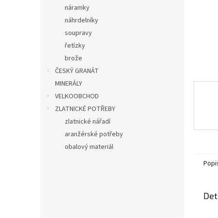
n
náramky
e
náhrdelníky
l
soupravy
řetízky
brože
ČESKÝ GRANÁT
MINERÁLY
VELKOOBCHOD
ZLATNICKÉ POTŘEBY
zlatnické nářadí
aranžérské potřeby
obalový materiál
Popi
Det