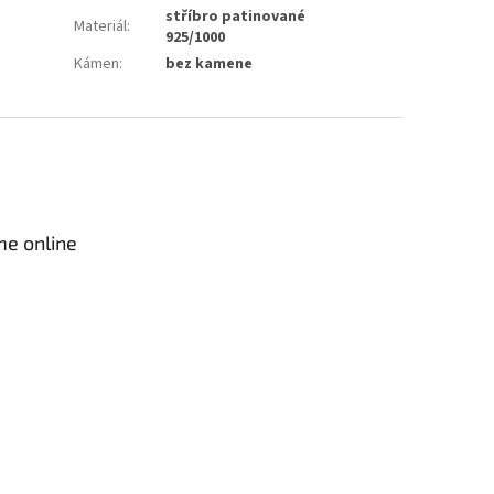
stříbro patinované
Materiál
:
925/1000
Kámen
:
bez kamene
me online