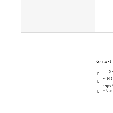
Z
á
p
a
t
Kontakt
í
info
@
+420 7
https:
m/zlat