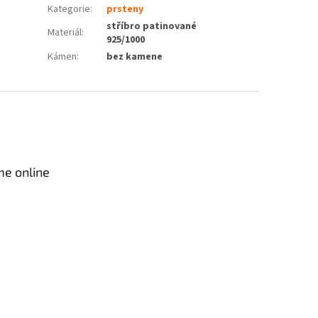
Kategorie
:
prsteny
stříbro patinované
Materiál
:
925/1000
Kámen
:
bez kamene
me online