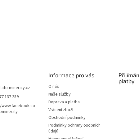
Informace pro vás
Přijímá
platby
O nás
zlato-mineraly.cz
Naše služby
77 137 289
Doprava a platba
//www.facebook.co
Vrácení zboží
omineraly
Obchodní podmínky
Podmínky ochrany osobních
údajů
Mimosoudní řešení