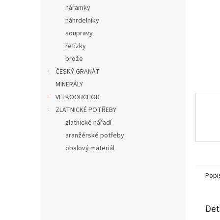
n
náramky
e
náhrdelníky
l
soupravy
řetízky
brože
ČESKÝ GRANÁT
MINERÁLY
VELKOOBCHOD
ZLATNICKÉ POTŘEBY
zlatnické nářadí
aranžérské potřeby
obalový materiál
Popi
Det