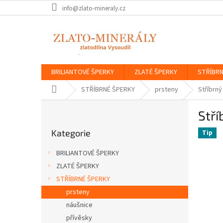
Přejít
info@zlato-mineraly.cz
na
obsah
BRILIANTOVÉ ŠPERKY
ZLATÉ ŠPERKY
STŘÍBRN
Domů
STŘÍBRNÉ ŠPERKY
prsteny
Stříbrný
P
Stří
o
Přeskočit
s
Kategorie
kategorie
Tip
t
r
BRILIANTOVÉ ŠPERKY
a
ZLATÉ ŠPERKY
n
STŘÍBRNÉ ŠPERKY
n
í
prsteny
p
náušnice
a
přívěsky