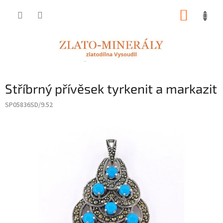
Přejít
NÁKUP
na
obsah
KOŠÍK
Stříbrný přívěsek tyrkenit a markazit
SP05836SD/9.52