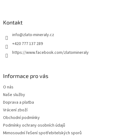
Z
á
p
a
Kontakt
t
info
@
zlato-mineraly.cz
í
+420 777 137 289
https://www.facebook.com/zlatomineraly
Informace pro vás
O nás
Naše služby
Doprava a platba
Vrácení zboží
Obchodní podmínky
Podmínky ochrany osobních údajů
Mimosoudní řešení spotřebitelských sporů