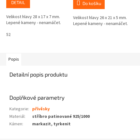
DETAIL
Do košíku
Velikost hlavy 28 x 17 x 7 mm.
Velikost hlavy 26 x 21 x 5 mm.
Lepené kameny - nenamáčet.
Lepené kameny - nenamáčet.
52
Popis
Detailní popis produktu
Doplňkové parametry
Kategorie
:
přívěsky
Materiál
:
stříbro patinované 925/1000
Kámen
:
markazit, tyrkenit