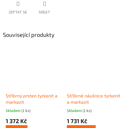
ZEPTAT SE
SDÍLET
Související produkty
Stříbrný prsten tyrkenit a
Stříbrné náušnice tyrkenit
markazit
a markazit
Skladem
(1 ks)
Skladem
(1 ks)
1 372 Kč
1 731 Kč