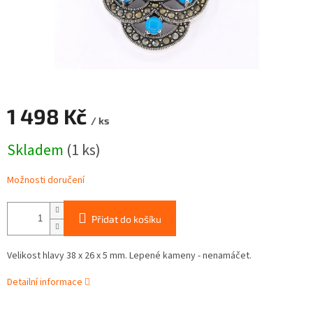
1 498 Kč
/ ks
Měrná
Skladem
(1 ks)
cena:
Možnosti doručení
Přidat do košíku
Velikost hlavy 38 x 26 x 5 mm. Lepené kameny - nenamáčet.
Detailní informace