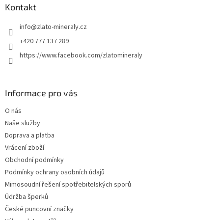
a
Kontakt
t
info
@
zlato-mineraly.cz
í
+420 777 137 289
https://www.facebook.com/zlatomineraly
Informace pro vás
O nás
Naše služby
Doprava a platba
Vrácení zboží
Obchodní podmínky
Podmínky ochrany osobních údajů
Mimosoudní řešení spotřebitelských sporů
Údržba šperků
České puncovní značky