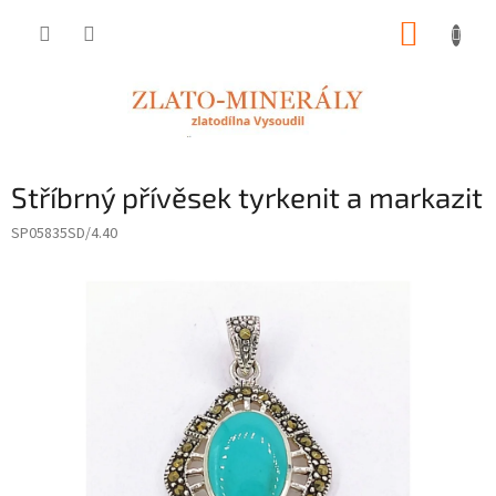
Přejít
NÁKUP
na
obsah
KOŠÍK
Stříbrný přívěsek tyrkenit a markazit
SP05835SD/4.40