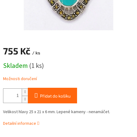
755 Kč
/ ks
Měrná
Skladem
(1 ks)
cena:
Možnosti doručení
Přidat do košíku
Velikost hlavy 25 x 21 x 6 mm. Lepené kameny - nenamáčet.
Detailní informace