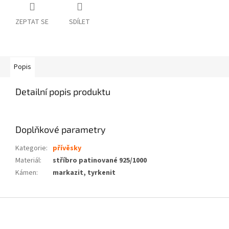
ZEPTAT SE
SDÍLET
Popis
Detailní popis produktu
Doplňkové parametry
Kategorie
:
přívěsky
Materiál
:
stříbro patinované 925/1000
Kámen
:
markazit, tyrkenit
Z
á
p